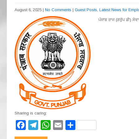
August 6, 2025
|
No Comments
|
Guest Posts
,
Latest News for Emp
ਪੰਜਾਬ ਰਾਜ (ਗਰੁੱਪ ਡੀ) ਸੇ
Sharing is caring:
F
T
W
E
S
a
el
h
m
h