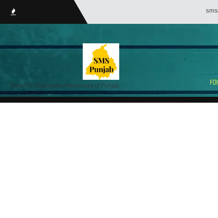
smsPunjab.in 
Portal for Employees/Pensioners of Punjab