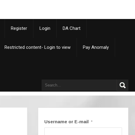
p
Register
Login
DA Chart
Restricted content- Login to view
Pay Anomaly
Username or E-mail
*