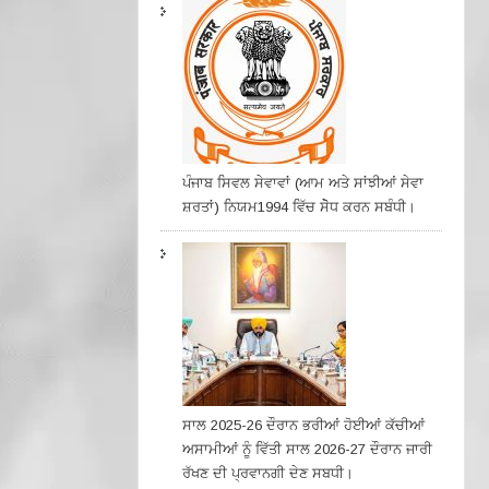
ਪੰਜਾਬ ਸਿਵਲ ਸੇਵਾਵਾਂ (ਆਮ ਅਤੇ ਸਾਂਝੀਆਂ ਸੇਵਾ
ਸ਼ਰਤਾਂ) ਨਿਯਮ1994 ਵਿੱਚ ਸੇੋਧ ਕਰਨ ਸਬੰਧੀ।
ਸਾਲ 2025-26 ਦੌਰਾਨ ਭਰੀਆਂ ਹੋਈਆਂ ਕੱਚੀਆਂ
ਅਸਾਮੀਆਂ ਨੂੰ ਵਿੱਤੀ ਸਾਲ 2026-27 ਦੌਰਾਨ ਜਾਰੀ
ਰੱਖਣ ਦੀ ਪ੍ਰਵਾਨਗੀ ਦੇਣ ਸਬਧੀ।