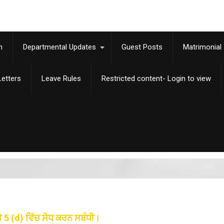
m
Departmental Updates
Guest Posts
Matrimonial
etters
Leave Rules
Restricted content- Login to view
ੇ 5 (d) ਵਿੱਚ ਸੋਧ ਕਰਨ ਸਬੰਧੀ।