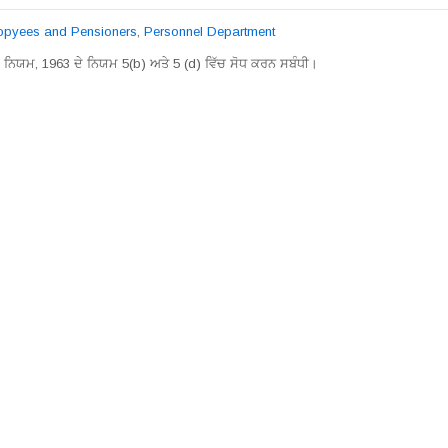
lopyees and Pensioners
,
Personnel Department
ਵਾ ਨਿਯਮ, 1963 ਦੇ ਨਿਯਮ 5(b) ਅਤੇ 5 (d) ਵਿੱਚ ਸੋਧ ਕਰਨ ਸਬੰਧੀ।