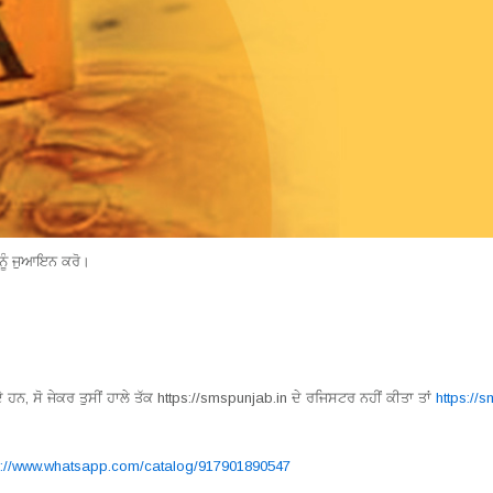
ਨੂੰ ਜੁਆਇਨ ਕਰੋ।
, ਸੋ ਜੇਕਰ ਤੁਸੀਂ ਹਾਲੇ ਤੱਕ https://smspunjab.in ਦੇ ਰਜਿਸਟਰ ਨਹੀਂ ਕੀਤਾ ਤਾਂ
https://s
s://www.whatsapp.com/catalog/917901890547