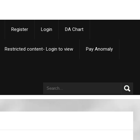
p
Register
Login
DA Chart
Restricted content- Login to view
Pay Anomaly