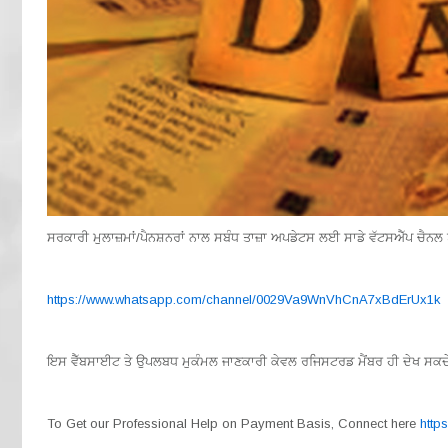
ਸਰਕਾਰੀ ਮੁਲਾਜ਼ਮਾਂ/ਪੈਨਸ਼ਨਰਾਂ ਨਾਲ ਸਬੰਧ ਤਾਜ਼ਾ ਅਪਡੇਟਸ ਲਈ ਸਾਡੇ ਵੱਟਸਐੱਪ ਚੈਨਲ 
https://www.whatsapp.com/channel/0029Va9WnVhCnA7xBdErUx1k
ਇਸ ਵੈੱਬਸਾਈਟ ਤੇ ਉਪਲਬਧ ਮੁਕੰਮਲ ਜਾਣਕਾਰੀ ਕੇਵਲ ਰਜਿਸਟਰਡ ਮੈਂਬਰ ਹੀ ਦੇਖ ਸਕਦੇ ਹਨ
To Get our Professional Help on Payment Basis, Connect here
http