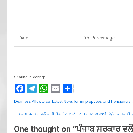
Date
DA Percentage
Sharing is caring:
F
T
W
E
S
a
el
h
m
h
Dearness Allowance
,
Latest News for Emplopyees and Pensioners
c
e
at
ail
ar
Post
e
gr
s
e
←
ਪੰਜਾਬ ਸਰਕਾਰ ਵਲੋਂ ਜਾਰੀ ਪੱਤਰਾਂ ਨਾਲ ਛੇੜ ਛਾੜ ਕਰਨ ਵਾਲਿਆਂ ਵਿਰੁੱਧ ਕਾਰਵਾਈ ਸ਼
navigation
b
a
A
One thought on “
ਪੰਜਾਬ ਸਰਕਾਰ ਵਲੋਂ