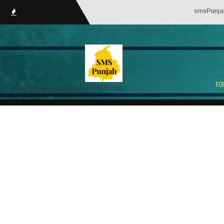
smsPunjab.in (Servi
Portal for Employees/Pensioners of Punjab