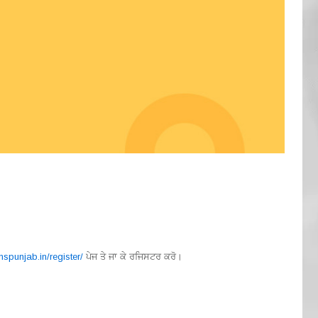
mspunjab.in/register/
ਪੇਜ ਤੇ ਜਾ ਕੇ ਰਜਿਸਟਰ ਕਰੋ।