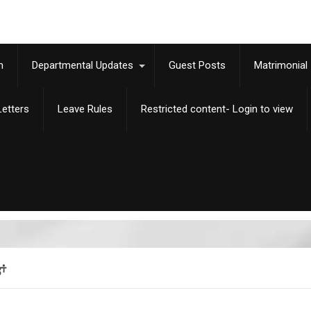
m
Departmental Updates
Guest Posts
Matrimonial
etters
Leave Rules
Restricted content- Login to view
ਾਂ