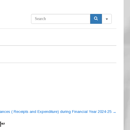
S
e
a
r
c
h
nances ( Receipts and Expenditure) during Financial Year 2024-25
→
ਂ
”