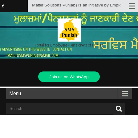
jab.in (Service Matter Solutions Punjab) is an initiative by Employees/Pens
Portal for Employees/Pensioners of Punjab
Join us on WhatsApp
Menu