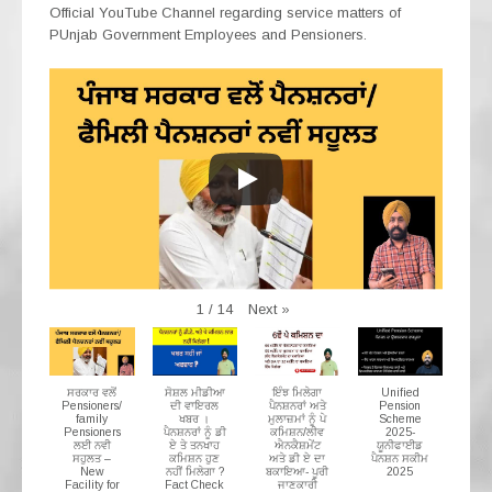
Official YouTube Channel regarding service matters of
PUnjab Government Employees and Pensioners.
Next
»
1
/
14
ਸਰਕਾਰ ਵਲੋਂ
ਸੋਸ਼ਲ ਮੀਡੀਆ
ਇੰਝ ਮਿਲੇਗਾ
Unified
Pensioners/
ਦੀ ਵਾਇਰਲ
ਪੈਨਸ਼ਨਰਾਂ ਅਤੇ
Pension
family
ਖਬਰ ।
ਮੁਲਾਜ਼ਮਾਂ ਨੂੰ ਪੇ
Scheme
Pensioners
ਪੈਨਸ਼ਨਰਾਂ ਨੂੰ ਡੀ
ਕਮਿਸ਼ਨ/ਲੀਵ
2025-
ਲਈ ਨਵੀ
ਏ ਤੇ ਤਨਖਾਹ
ਐਨਕੈਸ਼ਮੇਂਟ
ਯੂਨੀਫਾਈਡ
ਸਹੁਲਤ –
ਕਮਿਸ਼ਨ ਹੁਣ
ਅਤੇ ਡੀ ਏ ਦਾ
ਪੈਨਸ਼ਨ ਸਕੀਮ
New
ਨਹੀਂ ਮਿਲੇਗਾ ?
ਬਕਾਇਆ- ਪੂਰੀ
2025
Facility for
Fact Check
ਜਾਣਕਾਰੀ