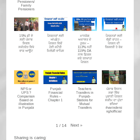
Pensioners/
Family
Pensioners
15% ਡੀ ਏ
ਪੈਨਸ਼ਨਰਾਂ ਲਈ
ਮਾਨਯੋਗ
ਪੈਨਸ਼ਨਰਾਂ ਲਈ
ਲਈ ਪੰਜਾਬ
ਅੱਪਡੇਟ-
ਅਦਾਲਤ ਦੇ
ਵੱਡੀ ਰਾਹਤ –
ਸਿਵਲ
ਪੈਨਸ਼ਨ ਵਿਚੋਂ
ਹੁਕਮ –
ਪੈਨਸ਼ਨ ਦੀ
ਸਕੱਤਰੇਤ ਵਿਖੇ
ਹੋਈ ਕਟੌਤੀ
113% ਨਹੀਂ
ਰਿਕਵਰੀ ਤੇ ਰੋਕ
ਵਾਕ ਆਊਟ
ਮਿਲੇਗੀ ਵਾਪਿਸ
119% DA
ਨਾਲ ਫ਼ਿਕਸ
ਕਰੋ ਤਨਖਾਹ/
ਪੈਨਸ਼ਨ
NPS or
Punjab
Teachers
ਪੰਜਾਬ ਵਿਧਾਨ
UPS ?
Financial
Transfers in
ਸਭਾ ਵਿੱਚ
Comparison
Rules –
Punjab-
ਪੁਰਾਣੀ ਪੈਨਸ਼ਨ
Based on
Chapter 1
Stations for
ਸਕੀਮ ਦਾ ਮੁੱਦਾ
illustration
Mutual
ਭਖਿਆ
in Punjabi
Transfers
#varindersi
nghofficial
Next
»
1
/
14
Sharing is caring: