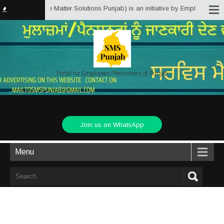
jab.in (Service Matter Solutions Punjab) is an initiative by Employees/Pens
Portal for Employees/Pensioners of Punjab
Join us on WhatsApp
Menu