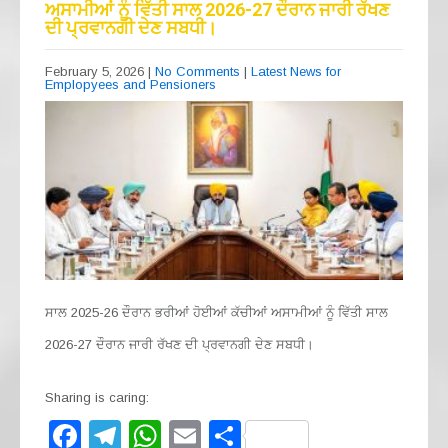
ਅਸਾਮੀਆਂ ਨੂੰ ਵਿੱਤੀ ਸਾਲ 2026-27 ਦੌਰਾਨ ਜਾਰੀ ਰੱਖਣ
o
m
p
ਦੀ ਪ੍ਰਵਾਨਗੀ ਦੇਣ ਸਬਧੀ।
o
p
February 5, 2026
|
No Comments
|
Latest News for
k
Emplopyees and Pensioners
ਸਾਲ 2025-26 ਦੌਰਾਨ ਭਰੀਆਂ ਹੋਈਆਂ ਕੱਚੀਆਂ ਅਸਾਮੀਆਂ ਨੂੰ ਵਿੱਤੀ ਸਾਲ
2026-27 ਦੌਰਾਨ ਜਾਰੀ ਰੱਖਣ ਦੀ ਪ੍ਰਵਾਨਗੀ ਦੇਣ ਸਬਧੀ।
Sharing is caring:
F
T
W
E
S