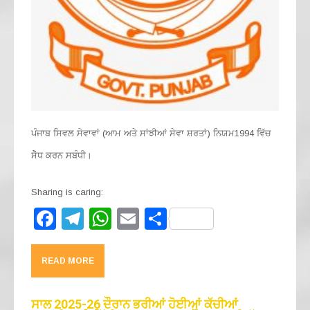
ਪੰਜਾਬ ਸਿਵਲ ਸੇਵਾਵਾਂ (ਆਮ ਅਤੇ ਸਾਂਝੀਆਂ ਸੇਵਾ ਸ਼ਰਤਾਂ) ਨਿਯਮ1994 ਵਿੱਚ
ਸੇੋਧ ਕਰਨ ਸਬੰਧੀ।
Sharing is caring:
F
T
W
E
S
a
el
h
m
h
c
e
at
ail
ar
READ MORE
e
gr
s
e
b
a
A
ਸਾਲ 2025-26 ਦੌਰਾਨ ਭਰੀਆਂ ਹੋਈਆਂ ਕੱਚੀਆਂ