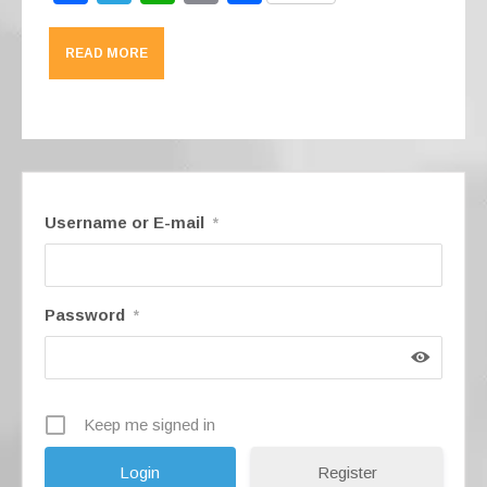
a
el
h
m
h
c
e
at
ail
ar
READ MORE
e
gr
s
e
b
a
A
o
m
p
o
p
k
Username or E-mail
*
Password
*
Keep me signed in
Register