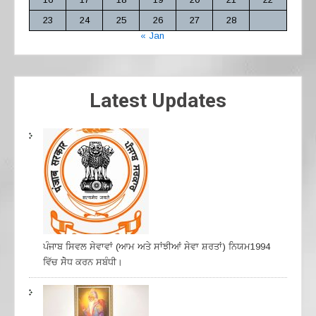
23
24
25
26
27
28
« Jan
Latest Updates
ਪੰਜਾਬ ਸਿਵਲ ਸੇਵਾਵਾਂ (ਆਮ ਅਤੇ ਸਾਂਝੀਆਂ ਸੇਵਾ ਸ਼ਰਤਾਂ) ਨਿਯਮ1994
ਵਿੱਚ ਸੇੋਧ ਕਰਨ ਸਬੰਧੀ।