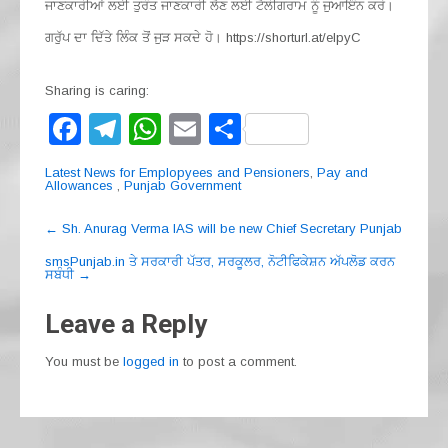
ਜਾਣਕਾਰੀਆਂ ਲਈ ਤੁਰੰਤ ਜਾਣਕਾਰੀ ਲੈਣ ਲਈ ਟੈਲੀਗਰਾਮ ਨੂੰ ਜੁਆਇੰਨ ਕਰੋ।
ਗਰੁੱਪ ਦਾ ਦਿੱਤੇ ਲਿੰਕ ਤੋਂ ਜੁੜ ਸਕਦੇ ਹੋ। https://shorturl.at/elpyC
Sharing is caring:
F
T
W
E
S
a
el
h
m
h
Latest News for Emplopyees and Pensioners
,
Pay and
c
e
at
ail
ar
Allowances
,
Punjab Government
e
gr
s
e
Post
←
Sh. Anurag Verma IAS will be new Chief Secretary Punjab
navigation
b
a
A
smsPunjab.in ਤੇ ਸਰਕਾਰੀ ਪੱਤਰ, ਸਰਕੂਲਰ, ਨੋਟੀਫਿਕੇਸ਼ਨ ਅੱਪਲੋਡ ਕਰਨ
ਸਬੰਧੀ
→
o
m
p
o
p
Leave a Reply
k
You must be
logged in
to post a comment.