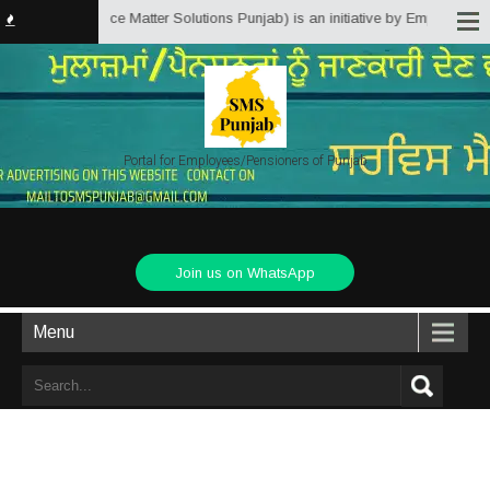
njab.in (Service Matter Solutions Punjab) is an initiative by Employees/Pen
Portal for Employees/Pensioners of Punjab
Join us on WhatsApp
Menu