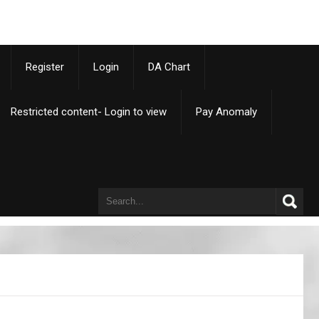
p
Register
Login
DA Chart
Restricted content- Login to view
Pay Anomaly