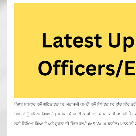
ਪੰਜਾਬ ਸਰਕਾਰ ਵਲੋਂ ਗਠਿਤ ਤਨਖਾਹ ਅਨਾਮਲੀ ਕਮੇਟੀ ਵਲੋਂ ਸੋਧੇ ਤਨਖਾਹ ਢਾਂਚੇ ਵਿੱਚ 
ਵਿਭਾਗਾਂ ਨੂੰ ਭੇਜਿਆ ਗਿਆ ਹੈ। ਸਬੰਧਤ ਪੱਤਰ ਦੀ ਕਾਪੀ ਹੇਠਾਂ ਪੋਸਟ ਕੀਤੀ ਜਾ ਰਹੀ ਹੈ। 
ਲਈ ਲਿਖਿਆ ਗਿਆ ਹੈ ਅਤੇ ਸੂਚਨਾਂ ਦੀ ਸੌਫਟ ਕਾਪੀ (MS Word ਫਾਈਲ) ਅਨਾਮਲੀ 