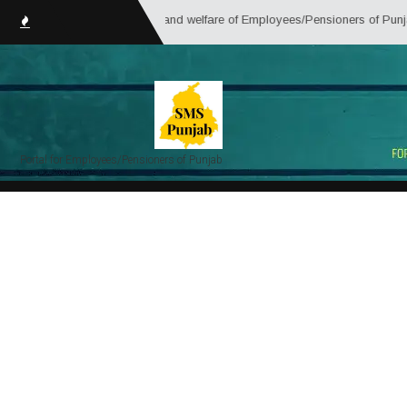
owledge, assistance and welfare of Employees/Pensioners of Punjab Governmen
Portal for Employees/Pensioners of Punjab