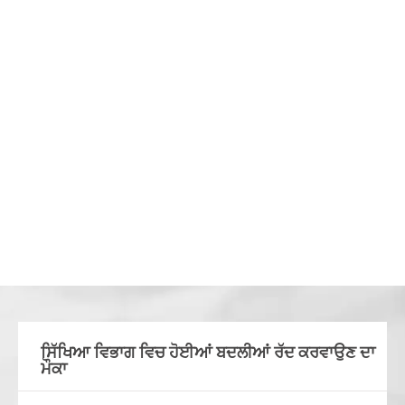
ਸਿੱਖਿਆ ਵਿਭਾਗ ਵਿਚ ਹੋਈਆਂ ਬਦਲੀਆਂ ਰੱਦ ਕਰਵਾਉਣ ਦਾ
ਮੌਕਾ