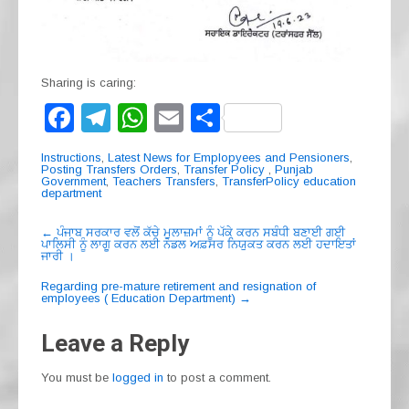
Sharing is caring:
F
T
W
E
S
a
el
h
m
h
Instructions
,
Latest News for Emplopyees and Pensioners
,
c
e
at
ail
ar
Posting Transfers Orders
,
Transfer Policy
,
Punjab
Government
,
Teachers Transfers
,
TransferPolicy education
department
e
gr
s
e
Post
b
a
A
←
ਪੰਜਾਬ ਸਰਕਾਰ ਵਲੋਂ ਕੱਚੇ ਮੁਲਾਜ਼ਮਾਂ ਨੂੰ ਪੱਕੇ ਕਰਨ ਸਬੰਧੀ ਬਣਾਈ ਗਈ
ਪਾਲਿਸੀ ਨੂੰ ਲਾਗੂ ਕਰਨ ਲਈ ਨੋਡਲ ਅਫ਼ਸਰ ਨਿਯੁਕਤ ਕਰਨ ਲਈ ਹਦਾਇਤਾਂ
navigation
o
m
p
ਜਾਰੀ ।
o
p
Regarding pre-mature retirement and resignation of
employees ( Education Department)
→
k
Leave a Reply
You must be
logged in
to post a comment.