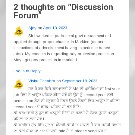
o
m
p
2 thoughts on “
Discussion
o
p
Forum
”
k
Ajay
on
April 18, 2023
Sir I worked in puda semi govt department or i
applied through proper channel in Markfed (as per
instructions of advertisement having experience based
jobs). My concern is regarding pay protection protection .
May I get pay protection in markfed
Log in to Reply
Vishu Chhabra
on
September 18, 2023
ਸਰ ਜੇ ਕਰ ਕਿਸੇ ਕਰਮਚਾਰੀ ਨੇ MA ਦੀ ਪ੍ਰੀਖਿਆ ਦਾ first year
job ਵਿੱਚ ਤੋਂ ਆਉਣ ਪਹਿਲਾ ਕੀਤਾ ਹੋਵੇ ਕੀ ਉਸ ਨੂੰ second year ਲਈ
permission ਲੈਣ ਦੀ ਜਰੂਰਤ ਹੈ ਜੇਕਰ ਉਸਨੇ ਨੌਕਰੀ ਵਿਚ ਆਉਣ ਤੋਂ ਪਹਿਲਾ
second year ਦੇ ਫਾਰਮ ਪਹਿਲਾ ਹੀ ਭਰ ਦਿੱਤੇ l
ਕੀ ਕਰਮਚਾਰੀ ਨੂੰ ਹੁਣ ਵੀ ਮਨਜੂਰੀ ਦਿੱਤੀ ਜਾ ਸਕਦੀ ਹੈ ਜੇਕਰ ਉਸਨੇ ਮਨਜ਼ੂਰੀ
ਪਹਿਲਾ ਨਾ ਲਈ ਹੋਵੇ l
ਕੀ ਸਰਵਿਸ ਬੁੱਕ ਵਿੱਚ ਹੁਣ ਵੀ ਐਂਟਰੀ ਕੀਤੀ ਜਾ ਸਕਦੀ ਹੈ ਇਸ ਸਬੰਧੀ ਵਿਭਾਗ
ਦਾ ਕੋਈ ਪੱਤਰ ਜਾ csr ਦਾ ਕੋਈ rule ਹੈ ਤਾਂ please send ਕਰ ਦੋ