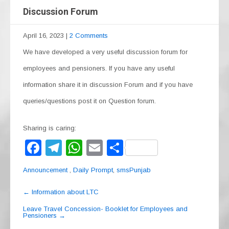
Discussion Forum
April 16, 2023
|
2 Comments
We have developed a very useful discussion forum for
employees and pensioners. If you have any useful
information share it in discussion Forum and if you have
queries/questions post it on Question forum.
Sharing is caring:
F
T
W
E
S
a
el
h
m
h
Announcement
,
Daily Prompt
,
smsPunjab
c
e
at
ail
ar
Post
e
gr
s
e
←
Information about LTC
navigation
b
a
A
Leave Travel Concession- Booklet for Employees and
Pensioners
→