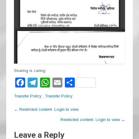
Sharing is caring:
F
T
W
E
S
a
el
h
m
h
Transfer Policy
,
Transfer Policy
c
e
at
ail
ar
Post
e
gr
s
e
←
Restricted content- Login to view
navigation
b
a
A
Restricted content- Login to view
→
o
m
p
Leave a Reply