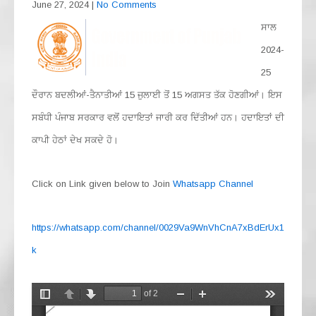
June 27, 2024
|
No Comments
ਸਾਲ
2024-
25
ਦੌਰਾਨ ਬਦਲੀਆਂ-ਤੈਨਾਤੀਆਂ 15 ਜੁਲਾਈ ਤੋਂ 15 ਅਗਸਤ ਤੱਕ ਹੋਣਗੀਆਂ। ਇਸ
ਸਬੰਧੀ ਪੰਜਾਬ ਸਰਕਾਰ ਵਲੋਂ ਹਦਾਇਤਾਂ ਜਾਰੀ ਕਰ ਦਿੱਤੀਆਂ ਹਨ। ਹਦਾਇਤਾਂ ਦੀ
ਕਾਪੀ ਹੇਠਾਂ ਦੇਖ ਸਕਦੇ ਹੋ।
Click on Link given below to Join
Whatsapp Channel
https://whatsapp.com/channel/0029Va9WnVhCnA7xBdErUx1
k