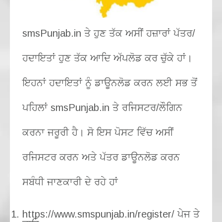
smsPunjab.in ਤੇ ਹੁਣ ਤੱਕ ਅਸੀਂ ਹਜ਼ਾਰਾਂ ਪੱਤਰ/
ਹਦਾਇਤਾਂ ਹੁਣ ਤੱਕ ਆਦਿ ਅੱਪਲੋਡ ਕਰ ਚੁੱਕੇ ਹਾਂ।
ਇਹਨਾਂ ਹਦਾਇਤਾਂ ਨੂੰ ਡਾਊਨਲੋਡ ਕਰਨ ਲਈ ਸਭ ਤੋਂ
ਪਹਿਲਾਂ smsPunjab.in ਤੇ ਰਜਿਸਟਰ/ਲੌਗਿਨ
ਕਰਨਾ ਜਰੂਰੀ ਹੈ। ਸੋ ਇਸ ਪੋਸਟ ਵਿੱਚ ਅਸੀਂ
ਰਜਿਸਟਰ ਕਰਨ ਅਤੇ ਪੱਤਰ ਡਾਊਨਲੋਡ ਕਰਨ
ਸਬੰਧੀ ਜਾਣਕਾਰੀ ਦੇ ਰਹੇ ਹਾਂ
https://www.smspunjab.in/register/ ਪੇਜ ਤੇ