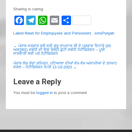
Sharing is caring:
F
T
W
E
S
a
el
h
m
h
Latest News for Emplopyees and Pensioners
,
smsPunjab
c
e
at
ail
ar
Post
e
gr
s
e
←
ਪੰਜਾਬ ਸਰਕਾਰ ਵਲੋਂ ਸ੍ਰੀ ਗੁਰੂ ਰਾਮਦਾਸ ਜੀ ਦੇ ਪ੍ਰਕਾਸ਼ ਦਿਹਾੜੇ (30
ਅਕਤੂਬਰ) ਸਬੰਧੀ ਦੀ ਇਸ ਜਿਲ੍ਹੇ ਛੁੱਟੀ ਸਬੰਧੀ ਨੋਟੀਫਿਕੇਸ਼ਨ – ਪੂਰੀ
navigation
ਜਾਣਕਾਰੀ ਲਈ ਪੜੋ ਨੋਟੀਫਿਕੇਸ਼ਨ
b
a
A
ਪੰਜਾਬ ਲੋਕ ਸੇਵਾ ਕਮਿਸ਼ਨ, ਪਟਿਆਲਾ ਦੀਆਂ ਵੱਖ-ਵੱਖ ਅਸਾਮੀਆਂ ਦੇ ਤਨਖਾਹ
o
m
p
ਸਕੇਲ – ਨੋਟੀਫਿਕੇਸ਼ਨ ਮਿਤੀ 13-10-2023
→
o
p
Leave a Reply
k
You must be
logged in
to post a comment.