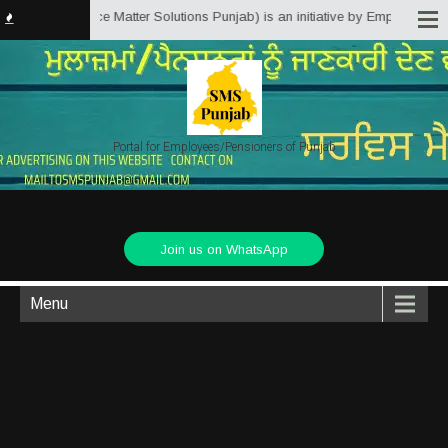
njab.in (Service Matter Solutions Punjab) is an initiative by Employees/Pen
Portal for Employees/Pensioners of Punjab
Join us on WhatsApp
Menu