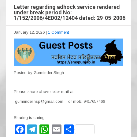
Letter regarding adhock service rendered
under break period No:
1/152/2006/4ED02/12404 dated: 29-05-2006
January 12, 2026
|
1 Comment
Posted by Gurminder Singh
Please share above letter mail at :
gurminder.hsp@gmail.com or mob: 9417657466
Sharing is caring:
F
T
W
E
S