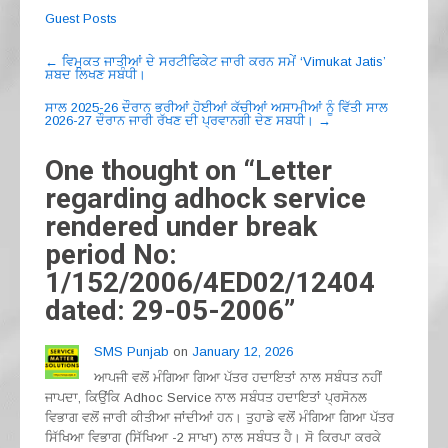
a
el
h
m
h
Guest Posts
c
e
at
ail
ar
Post
e
gr
s
e
←
ਵਿਮੁਕਤ ਜਾਤੀਆਂ ਦੇ ਸਰਟੀਫਿਕੇਟ ਜਾਰੀ ਕਰਨ ਸਮੇਂ ‘Vimukat Jatis’
ਸ਼ਬਦ ਲਿਖਣ ਸਬੰਧੀ।
navigation
b
a
A
ਸਾਲ 2025-26 ਦੌਰਾਨ ਭਰੀਆਂ ਹੋਈਆਂ ਕੱਚੀਆਂ ਅਸਾਮੀਆਂ ਨੂੰ ਵਿੱਤੀ ਸਾਲ
2026-27 ਦੌਰਾਨ ਜਾਰੀ ਰੱਖਣ ਦੀ ਪ੍ਰਵਾਨਗੀ ਦੇਣ ਸਬਧੀ।
→
o
m
p
o
p
One thought on “
Letter
k
regarding adhock service
rendered under break
period No:
1/152/2006/4ED02/12404
dated: 29-05-2006
”
SMS Punjab
on
January 12, 2026
ਆਪਜੀ ਵਲੋਂ ਮੰਗਿਆ ਗਿਆ ਪੱਤਰ ਹਦਾਇਤਾਂ ਨਾਲ ਸਬੰਧਤ ਨਹੀਂ
ਜਾਪਦਾ, ਕਿਉਂਕਿ Adhoc Service ਨਾਲ ਸਬੰਧਤ ਹਦਾਇਤਾਂ ਪ੍ਰਸੋਨਲ
ਵਿਭਾਗ ਵਲੋਂ ਜਾਰੀ ਕੀਤੀਆ ਜਾਂਦੀਆਂ ਹਨ। ਤੁਹਾਡੇ ਵਲੋਂ ਮੰਗਿਆ ਗਿਆ ਪੱਤਰ
ਸਿੱਖਿਆ ਵਿਭਾਗ (ਸਿੱਖਿਆ -2 ਸਾਖਾ) ਨਾਲ ਸਬੰਧਤ ਹੈ। ਸੋ ਕਿਰਪਾ ਕਰਕੇ