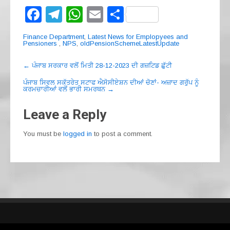
F
T
W
E
S
a
el
h
m
h
Finance Department
,
Latest News for Emplopyees and
c
e
at
ail
ar
Pensioners
,
NPS
,
oldPensionSchemeLatestUpdate
e
gr
s
e
Post
←
ਪੰਜਾਬ ਸਰਕਾਰ ਵਲੋਂ ਮਿਤੀ 28-12-2023 ਦੀ ਗਜ਼ਟਿਡ ਛੁੱਟੀ
navigation
b
a
A
ਪੰਜਾਬ ਸਿਵਲ ਸਕੱਤਰੇਤ ਸਟਾਫ ਐਸੋਸੀਏਸ਼ਨ ਦੀਆਂ ਚੋਣਾਂ- ਅਜ਼ਾਦ ਗਰੁੱਪ ਨੂੰ
ਕਰਮਚਾਰੀਆਂ ਵਲੋਂ ਭਾਰੀ ਸਮਰਥਨ
→
o
m
p
o
p
Leave a Reply
k
You must be
logged in
to post a comment.