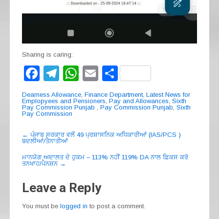
Sharing is caring:
F
T
W
E
S
a
el
h
m
h
Dearness Allowance
,
Finance Department
,
Latest News for
c
e
at
ail
ar
Emplopyees and Pensioners
,
Pay and Allowances
,
Sixth
Pay Commission Punjab
,
Pay Commission Punjab
,
Sixth
Pay Commission
e
gr
s
e
Post
b
a
A
←
ਪੰਜਾਬ ਸਰਕਾਰ ਵਲੋਂ 49 ਪ੍ਰਸ਼ਾਸਨਿਕ ਅਧਿਕਾਰੀਆਂ (IAS/PCS )
ਬਦਲੀਆਂ/ਤੈਨਾਤੀਆਂ
navigation
o
m
p
ਮਾਨਯੋਗ ਅਦਾਲਤ ਦੇ ਹੁਕਮ – 113% ਨਹੀਂ 119% DA ਨਾਲ ਫ਼ਿਕਸ ਕਰੋ
o
p
ਤਨਖਾਹ/ਪੈਨਸ਼ਨ
→
k
Leave a Reply
You must be
logged in
to post a comment.