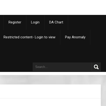
p
Register
Login
DA Chart
Restricted content- Login to view
Pay Anomaly