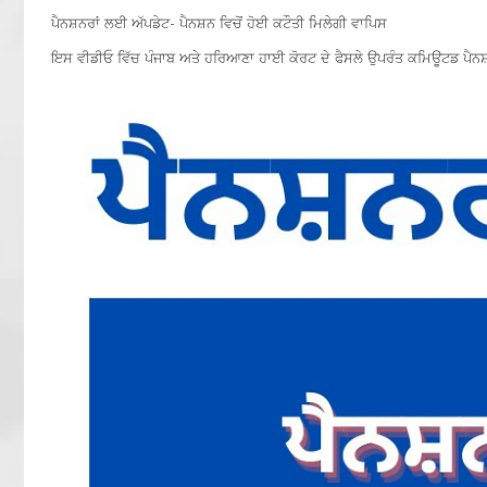
ਪੈਨਸ਼ਨਰਾਂ ਲਈ ਅੱਪਡੇਟ- ਪੈਨਸ਼ਨ ਵਿਚੋਂ ਹੋਈ ਕਟੌਤੀ ਮਿਲੇਗੀ ਵਾਪਿਸ
ਇਸ ਵੀਡੀਓ ਵਿੱਚ ਪੰਜਾਬ ਅਤੇ ਹਰਿਆਣਾ ਹਾਈ ਕੋਰਟ ਦੇ ਫੈਸਲੇ ਉਪਰੰਤ ਕਮਿਊਟਡ ਪੈਨਸ਼ਨ 