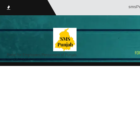
smsPunjab.in 
Portal for Employees/Pensioners of Punjab