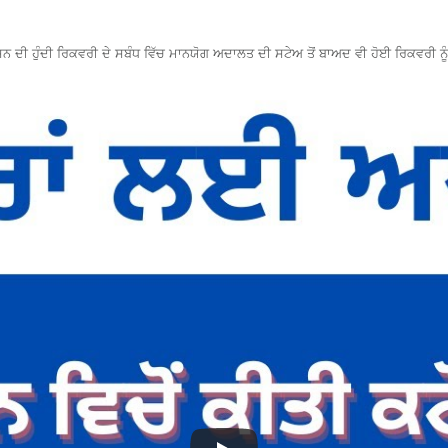
ਦੀ ਹੁੰਦੀ ਰਿਕਵਰੀ ਦੇ ਸਬੰਧ ਵਿੱਚ ਮਾਨਯੋਗ ਅਦਾਲਤ ਦੀ ਸਟੇਅ ਤੋਂ ਬਾਅਦ ਵੀ ਹੋਈ ਰਿਕਵਰੀ ਨੂੰ