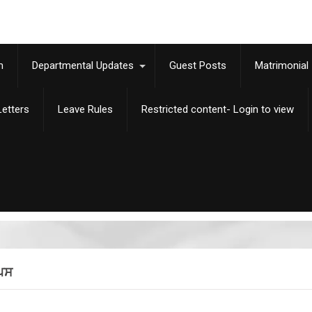
m
Departmental Updates
Guest Posts
Matrimonial
etters
Leave Rules
Restricted content- Login to view
ਪਿਸ