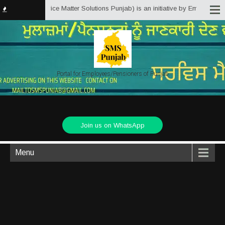
unjab.in (Service Matter Solutions Punjab) is an initiative by Employees/Pe
Portal for Employees/Pensioners of Punjab
Join us on WhatsApp
Menu