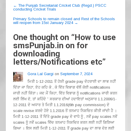
e
gr
s
e
Post
←
The Punjab Secretariat Cricket Club (Regd.) PSCC
conducting Cricket Trials
navigation
b
a
A
Primary Schools to remain closed and Rest of the Schools
o
m
p
will reopen from 15st January 2024
→
o
p
One thought on “
How to use
k
smsPunjab.in on for
downloading
letters/Notifications etc
”
Gora Lal Gargi
on
September 7, 2024
ਮਿਤੀ 1-12-2011 ਤੋਂ ਹੋਯੀ grade pay ਦੋਹਰਾਈ ਦਾ ਲਾਭ ਨਹੀਂ
ਦਿੱਤਾ ਜਾ ਰਿਹਾ, ਏਹ ਕਹਿ ਕੇ , ਕੇ ਵਿੱਤ ਵਿਭਾਗ ਵੱਲੋਂ ਕੋਈ notifications
ਜਾਰੀ ਨਹੀਂ ਕਿੱਤਾ। ਜਦ ਮੈਂ ਕਿਹਾ, ਵਿੱਤ ਵਿਭਾਗ ਨੂੰ notifications ਜਾਰੀ ਕਰਨ
ਲਈ ਲਿੱਖ ਦੋ, ਤਾਂ ਕਹਿੰਦੇ ” ਸਰਕਾਰ ਦੀਆਂ ਹਦਾਇਤਾਂ ਅਨੁਸਾਰ 1.1.2006/1-
12-2011 ਦੇ ਅਧਾਰ ਤੇ ਮਿਤੀ 1.1.2016(6th pay commission) ਦੇ
scale revise ਕਰਦੇ ਹੋਏ 1.1.2016 ਤੋਂ ਤਨਖ਼ਾਹ ਨਿਸ਼ਚਿਤ ਕੀਤੀ ਜਾਂਦੀ ਹੈ ।
ਮਿਤੀ 1-12-2011 ਤੋਂ ਦਿੱਤੇ grade pay ਦੇ ਵਾਧੇ ਨੂੰ , ਨਵੇਂ pay scales ਨਵੇਂ
scales ਨੂੰ ਨਵੇਂ scales ਵਿੱਚ ਤਨਖ਼ਾਹ ਨਿਸ਼ਚਿਤ ਕਰਨ ਲਈ ਨਹੀਂ ਗਿਣਿਆ
ਗਿਆ । ਇਸ ਲਈ ਮਿਤੀ 1-12-2011 ਤੋਂ grade pay ਦਾ ਲਾਭ ਦੇਣ ਲਈ