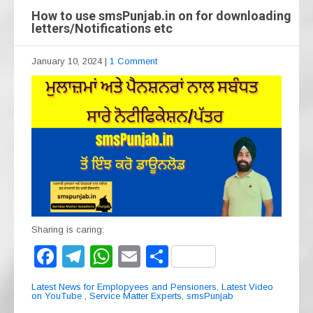
How to use smsPunjab.in on for downloading
letters/Notifications etc
January 10, 2024
|
1 Comment
Sharing is caring:
F
T
W
E
S
a
el
h
m
h
Latest News for Emplopyees and Pensioners
,
Latest Video
c
e
at
ail
ar
on YouTube
,
Service Matter Experts
,
smsPunjab