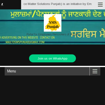
unjab.in (Service Matter Solutions Punjab) is an initiative by Employees/Pe
Portal for Employees/Pensioners of Punjab
Join us on WhatsApp
Menu