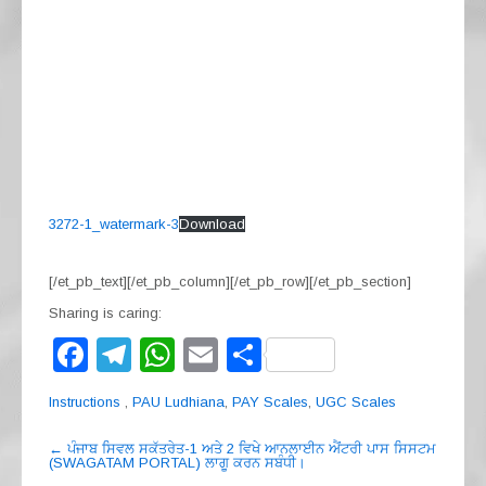
3272-1_watermark-3
Download
[/et_pb_text][/et_pb_column][/et_pb_row][/et_pb_section]
Sharing is caring:
F
T
W
E
S
a
el
h
m
h
Instructions
,
PAU Ludhiana
,
PAY Scales
,
UGC Scales
c
e
at
ail
ar
Post
e
gr
s
e
←
ਪੰਜਾਬ ਸਿਵਲ ਸਕੱਤਰੇਤ-1 ਅਤੇ 2 ਵਿਖੇ ਆਨਲਾਈਨ ਐਂਟਰੀ ਪਾਸ ਸਿਸਟਮ
(SWAGATAM PORTAL) ਲਾਗੂ ਕਰਨ ਸਬੰਧੀ।
navigation