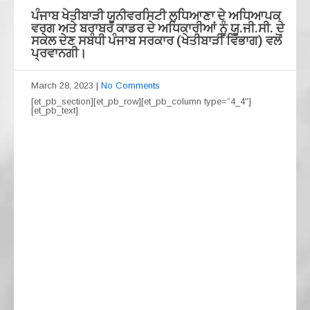
ਪੰਜਾਬ ਖੇਤੀਬਾੜੀ ਯੂਨੀਵਰਸਿਟੀ ਲੁਧਿਆਣਾ ਦੇ ਅਧਿਆਪਕ
ਵਰਗ ਅਤੇ ਬਰਾਬਰ ਕਾਡਰ ਦੇ ਅਧਿਕਾਰੀਆਂ ਨੂੰ ਯੂ.ਜੀ.ਸੀ. ਦੇ
ਸਕੇਲ ਦੇਣ ਸਬੰਧੀ ਪੰਜਾਬ ਸਰਕਾਰ (ਖੇਤੀਬਾੜੀ ਵਿਭਾਗ) ਵਲੋਂ
ਪ੍ਰਵਾਨਗੀ।
March 28, 2023
|
No Comments
[et_pb_section][et_pb_row][et_pb_column type=”4_4″]
[et_pb_text]