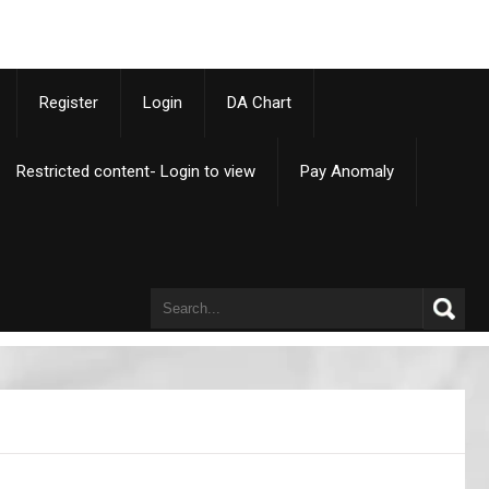
p
Register
Login
DA Chart
Restricted content- Login to view
Pay Anomaly