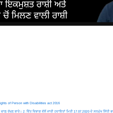
ghts of Person with Disabilities act 2016
ਚਾਲੂ ਰੱਖਣ ਬਾਰੇ। 2. ਵਿੱਤ ਵਿਭਾਗ ਵੱਲੋਂ ਜਾਰੀ ਹਦਾਇਤਾਂ ਮਿਤੀ 17.07.2020 ਦੇ ਸਨਮੁੱਖ ਸਿੱਧ