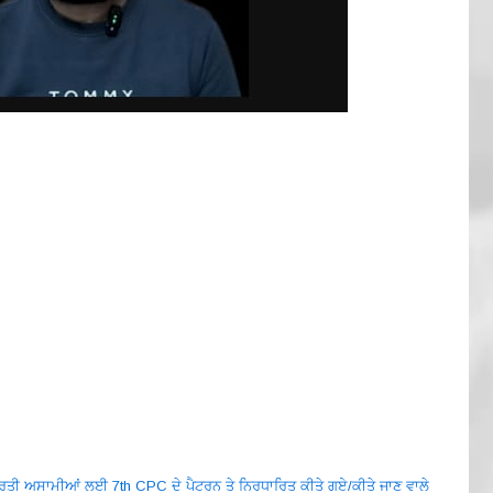
ੀ ਭਰਤੀ ਅਸਾਮੀਆਂ ਲਈ 7th CPC ਦੇ ਪੈਟਰਨ ਤੇ ਨਿਰਧਾਰਿਤ ਕੀਤੇ ਗਏ/ਕੀਤੇ ਜਾਣ ਵਾਲੇ