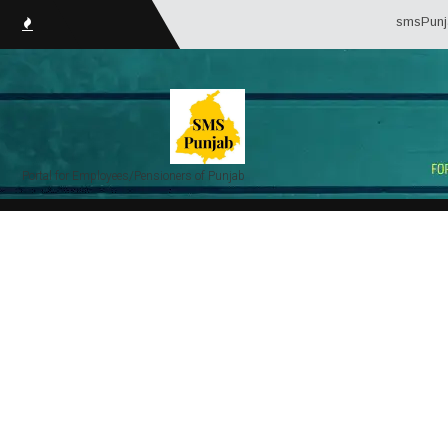
smsPunjab.in (
Portal for Employees/Pensioners of Punjab