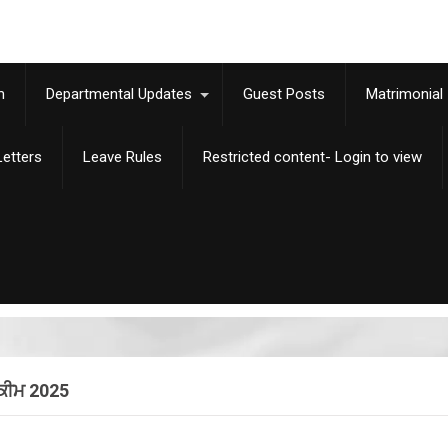
m
Departmental Updates
Guest Posts
Matrimonial
etters
Leave Rules
Restricted content- Login to view
ਕੀਮ 2025