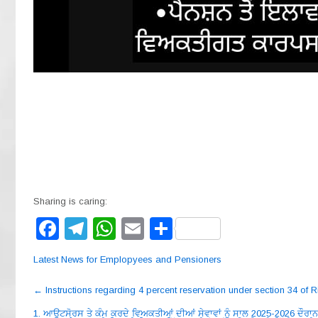
Sharing is caring:
F
T
W
E
S
a
el
h
m
h
Latest News for Emplopyees and Pensioners
c
e
at
ail
ar
Post
e
gr
s
e
←
Instructions regarding 4 percent reservation under section 34 of Ri
navigation
1. ਆਊਟਸੋਰਸ ਤੇ ਕੰਮ ਕਰਦੇ ਵਿਅਕਤੀਆਂ ਦੀਆਂ ਸੇਵਾਵਾਂ ਨੂੰ ਸਾਲ 2025-2026 ਦੌਰਾਨ 