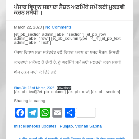
ਪੰਜਾਬ ਵਿਧਾਨ ਸਭਾ ਦਾ ਸੈਸ਼ਨ ਅਣਮਿੱਥੇ ਸਮੇਂ ਲਈ ਮੁਲਤਵੀ
ਕਰਨ ਸਬੰਧੀ ।
March 22, 2023
|
No Comments
[et_pb_section admin_label=”section”] [et_pb_row
admin_label=”row”] [et_pb_column type=”4_4″][et_pb_text
admin_label=”Text”]
ਪੰਜਾਬ ਵਿਧਾਨ ਸਭਾ ਸਕੱਤਰੇਤ ਵਲੋਂ ਵਿਧਾਨ ਪੰਜਾਬ ਦਾ ਬਜਟ ਸੈਸ਼ਨ, ਜਿਸਦੀ
ਕਾਰਵਾਈ ਮੁਕੰਮਲ ਹੋ ਚੁੱਕੀ ਹੈ, ਨੂੰ ਅਣਮਿੱਥੇ ਸਮੇਂ ਲਈ ਮੁਲਤਵੀ ਕਰਨ ਸਬੰਧੀ
ਅੱਜ ਹੁਕਮ ਜਾਰੀ ਕੇ ਦਿੱਤੇ ਗਏ।
Sine-Die 22nd March, 2023
Download
[/et_pb_text][/et_pb_column] [/et_pb_row] [/et_pb_section]
Sharing is caring:
F
T
W
E
S
a
el
h
m
h
miscellaneous updates
,
Punjab
,
Vidhan Sabha
c
e
at
ail
ar
Post