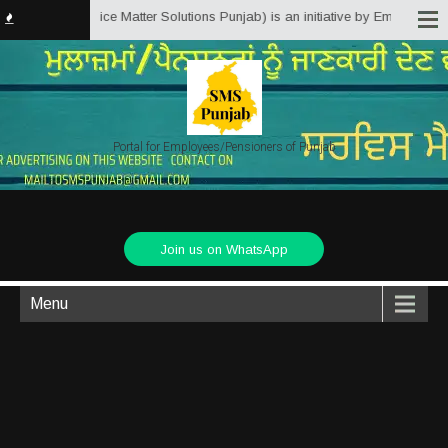
unjab.in (Service Matter Solutions Punjab) is an initiative by Employees/Pe
Portal for Employees/Pensioners of Punjab
Join us on WhatsApp
Menu