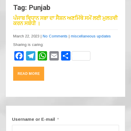
Tag: Punjab
ਪੰਜਾਬ ਵਿਧਾਨ ਸਭਾ ਦਾ ਸੈਸ਼ਨ ਅਣਮਿੱਥੇ ਸਮੇਂ ਲਈ ਮੁਲਤਵੀ
ਕਰਨ ਸਬੰਧੀ ।
March 22, 2023
|
No Comments
|
miscellaneous updates
Sharing is caring:
F
T
W
E
S
a
el
h
m
h
c
e
at
ail
ar
READ MORE
e
gr
s
e
b
a
A
o
m
p
o
p
k
Username or E-mail
*