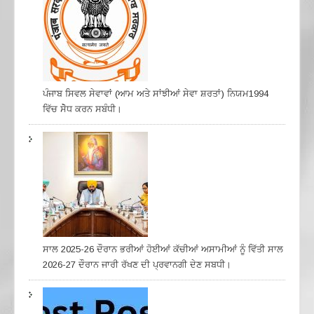
ਪੰਜਾਬ ਸਿਵਲ ਸੇਵਾਵਾਂ (ਆਮ ਅਤੇ ਸਾਂਝੀਆਂ ਸੇਵਾ ਸ਼ਰਤਾਂ) ਨਿਯਮ1994
ਵਿੱਚ ਸੇੋਧ ਕਰਨ ਸਬੰਧੀ।
ਸਾਲ 2025-26 ਦੌਰਾਨ ਭਰੀਆਂ ਹੋਈਆਂ ਕੱਚੀਆਂ ਅਸਾਮੀਆਂ ਨੂੰ ਵਿੱਤੀ ਸਾਲ
2026-27 ਦੌਰਾਨ ਜਾਰੀ ਰੱਖਣ ਦੀ ਪ੍ਰਵਾਨਗੀ ਦੇਣ ਸਬਧੀ।