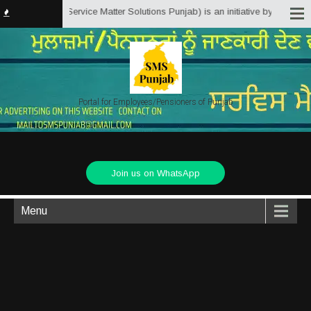
sPunjab.in (Service Matter Solutions Punjab) is an initiative by Employees/
Portal for Employees/Pensioners of Punjab
Join us on WhatsApp
Menu