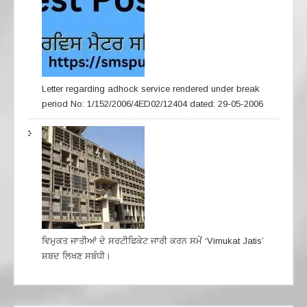
Letter regarding adhock service rendered under break
period No: 1/152/2006/4ED02/12404 dated: 29-05-2006
ਵਿਮੁਕਤ ਜਾਤੀਆਂ ਦੇ ਸਰਟੀਫਿਕੇਟ ਜਾਰੀ ਕਰਨ ਸਮੇਂ ‘Vimukat Jatis’
ਸ਼ਬਦ ਲਿਖਣ ਸਬੰਧੀ।