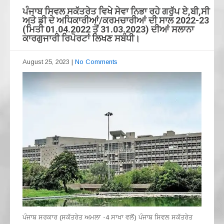
ਪੰਜਾਬ ਸਿਵਲ ਸਕੱਤਰੇਤ ਵਿਖੇ ਸੇਵਾ ਨਿਭਾ ਰਹੇ ਗਰੁੱਪ ਏ,ਬੀ,ਸੀ
ਅਤੇ ਡੀ ਦੇ ਅਧਿਕਾਰੀਆਂ/ਕਰਮਚਾਰੀਆਂ ਦੀ ਸਾਲ 2022-23
(ਮਿਤੀ 01.04.2022 ਤੋਂ 31.03.2023) ਦੀਆਂ ਸਲਾਨਾ
ਕਾਰਗੁਜਾਰੀ ਰਿਪੋਰਟਾਂ ਲਿਖਣ ਸਬੰਧੀ।
August 25, 2023
|
No Comments
ਪੰਜਾਬ ਸਰਕਾਰ (ਸਕੱਤਰੇਤ ਅਮਲਾ -4 ਸਾਖਾ ਵਲੋਂ) ਪੰਜਾਬ ਸਿਵਲ ਸਕੱਤਰੇਤ