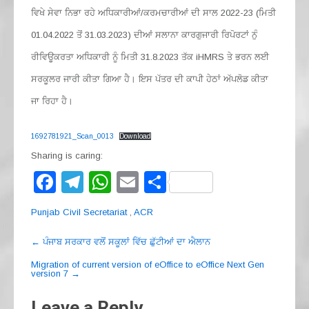
ਵਿਖੇ ਸੇਵਾ ਨਿਭਾ ਰਹੇ ਅਧਿਕਾਰੀਆਂ/ਕਰਮਚਾਰੀਆਂ ਦੀ ਸਾਲ 2022-23 (ਮਿਤੀ
01.04.2022 ਤੋਂ 31.03.2023) ਦੀਆਂ ਸਲਾਨਾ ਕਾਰਗੁਜਾਰੀ ਰਿਪੋਰਟਾਂ ਨੁੰ
ਰੀਵਿਊਕਰਤਾ ਅਧਿਕਾਰੀ ਨੂੰ ਮਿਤੀ 31.8.2023 ਤੱਕ iHMRS ਤੇ ਭਰਨ ਲਈ
ਸਰਕੂਲਰ ਜਾਰੀ ਕੀਤਾ ਗਿਆ ਹੈ। ਇਸ ਪੱਤਰ ਦੀ ਕਾਪੀ ਹੇਠਾਂ ਅੱਪਲੋਡ ਕੀਤਾ
ਜਾ ਰਿਹਾ ਹੈ।
1692781921_Scan_0013
Download
Sharing is caring:
F
T
W
E
S
a
el
h
m
h
Punjab Civil Secretariat
,
ACR
c
e
at
ail
ar
Post
e
gr
s
e
←
ਪੰਜਾਬ ਸਰਕਾਰ ਵਲੋਂ ਸਕੂਲਾਂ ਵਿੱਚ ਛੁੱਟੀਆਂ ਦਾ ਐਲਾਨ
navigation
b
a
A
Migration of current version of eOffice to eOffice Next Gen
version 7
→
o
m
p
Leave a Reply