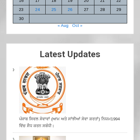
16
17
18
19
20
21
22
23
24
25
26
27
28
29
30
« Aug
Oct »
Latest Updates
ਪੰਜਾਬ ਸਿਵਲ ਸੇਵਾਵਾਂ (ਆਮ ਅਤੇ ਸਾਂਝੀਆਂ ਸੇਵਾ ਸ਼ਰਤਾਂ) ਨਿਯਮ1994
ਵਿੱਚ ਸੇੋਧ ਕਰਨ ਸਬੰਧੀ।