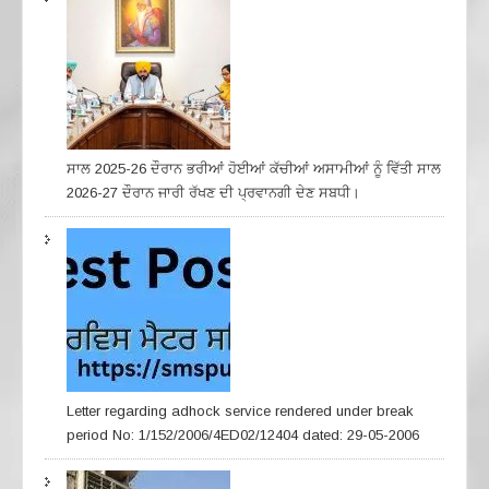
ਸਾਲ 2025-26 ਦੌਰਾਨ ਭਰੀਆਂ ਹੋਈਆਂ ਕੱਚੀਆਂ ਅਸਾਮੀਆਂ ਨੂੰ ਵਿੱਤੀ ਸਾਲ
2026-27 ਦੌਰਾਨ ਜਾਰੀ ਰੱਖਣ ਦੀ ਪ੍ਰਵਾਨਗੀ ਦੇਣ ਸਬਧੀ।
Letter regarding adhock service rendered under break
period No: 1/152/2006/4ED02/12404 dated: 29-05-2006