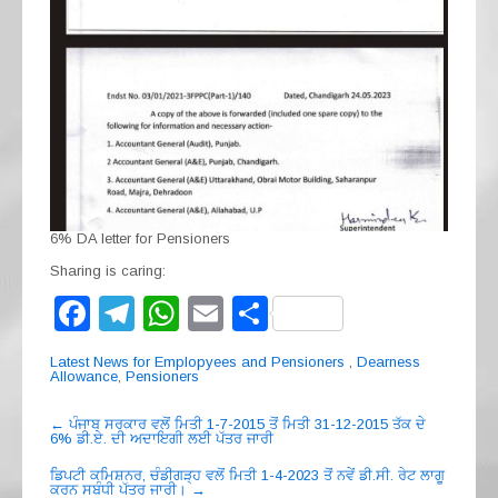
6% DA letter for Pensioners
Sharing is caring:
F
T
W
E
S
a
el
h
m
h
Latest News for Emplopyees and Pensioners
,
Dearness
c
e
at
ail
ar
Allowance
,
Pensioners
e
gr
s
e
Post
←
ਪੰਜਾਬ ਸਰਕਾਰ ਵਲੋਂ ਮਿਤੀ 1-7-2015 ਤੋਂ ਮਿਤੀ 31-12-2015 ਤੱਕ ਦੇ
6% ਡੀ.ਏ. ਦੀ ਅਦਾਇਗੀ ਲਈ ਪੱਤਰ ਜਾਰੀ
navigation
b
a
A
ਡਿਪਟੀ ਕਮਿਸ਼ਨਰ, ਚੰਡੀਗੜ੍ਹ ਵਲੋਂ ਮਿਤੀ 1-4-2023 ਤੋਂ ਨਵੇਂ ਡੀ.ਸੀ. ਰੇਟ ਲਾਗੂ
o
m
p
ਕਰਨ ਸਬੰਧੀ ਪੱਤਰ ਜਾਰੀ।
→