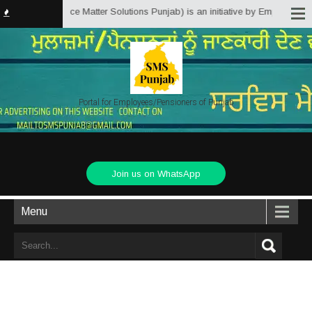
njab.in (Service Matter Solutions Punjab) is an initiative by Employees/Pen
Portal for Employees/Pensioners of Punjab
Join us on WhatsApp
Menu