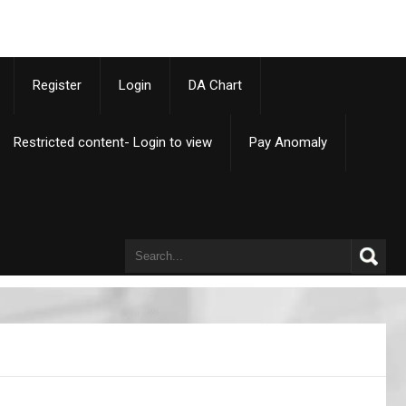
p
Register
Login
DA Chart
Restricted content- Login to view
Pay Anomaly