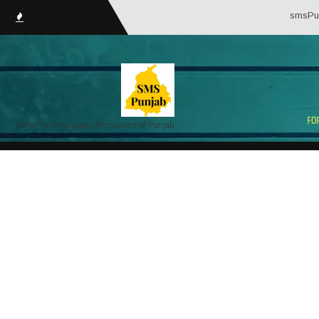
smsPunjab.
Portal for Employees/Pensioners of Punjab