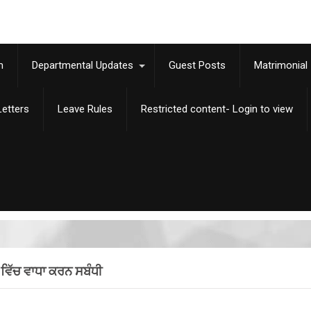
m
Departmental Updates
Guest Posts
Matrimonial
etters
Leave Rules
Restricted content- Login to view
ਿੱਚ ਵਾਧਾ ਕਰਨ ਸਬੰਧੀ