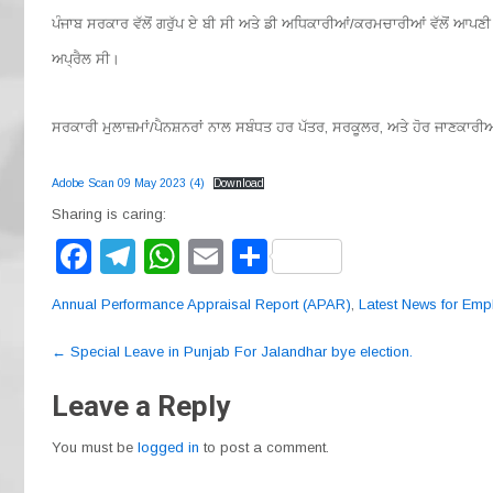
ਪੰਜਾਬ ਸਰਕਾਰ ਵੱਲੋਂ ਗਰੁੱਪ ਏ ਬੀ ਸੀ ਅਤੇ ਡੀ ਅਧਿਕਾਰੀਆਂ/ਕਰਮਚਾਰੀਆਂ ਵੱਲੋਂ ਆਪਣੀ
ਅਪ੍ਰੈਲ ਸੀ।
ਸਰਕਾਰੀ ਮੁਲਾਜ਼ਮਾਂ/ਪੈਨਸ਼ਨਰਾਂ ਨਾਲ ਸਬੰਧਤ ਹਰ ਪੱਤਰ, ਸਰਕੂਲਰ, ਅਤੇ ਹੋਰ ਜਾਣਕਾਰੀਆਂ 
Adobe Scan 09 May 2023 (4)
Download
Sharing is caring:
F
T
W
E
S
a
el
h
m
h
Annual Performance Appraisal Report (APAR)
,
Latest News for Em
c
e
at
ail
ar
Post
e
gr
s
e
←
Special Leave in Punjab For Jalandhar bye election.
navigation
b
a
A
Leave a Reply
o
m
p
You must be
logged in
to post a comment.
o
p