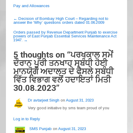
a
el
h
m
h
Pay and Allowances
c
e
at
ail
ar
Post
e
gr
s
e
←
Decision of Bombay High Court – Regarding not to
answer the ‘Why’ questions orders dated 01.06.2009
navigation
b
a
A
Orders passed by Revenue Department Punjab to exercise
powers of East Punjab Essential Services Maintenance Act
o
m
p
1947.
→
o
p
5 thoughts on “
ਪਰਖਕਾਲ ਸਮੇਂ
k
ਦੌਰਾਨ ਪੂਰੀ ਤਨਖਾਹ ਸਬੰਧੀ ਹੋਈ
ਮਾਨਯੋਗ ਅਦਾਲਤ ਦੇ ਫੈਸਲੇ ਸਬੰਧੀ
ਵਿੱਤ ਵਿਭਾਗ ਵਲੋਂ ਹਦਾਇਤਾਂ ਮਿਤੀ
30.08.2023
”
Dr avtarjeet Singh
on
August 31, 2023
Very good initiative by sms team proud of you
Log in to Reply
SMS Punjab
on
August 31, 2023