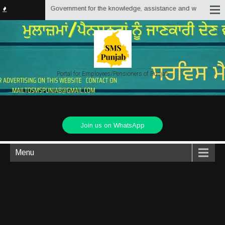
f Punjab State Government for the knowledge, assistance and welfare of Empl
Portal for Employees/Pensioners of Punjab
Join us on WhatsApp
Menu