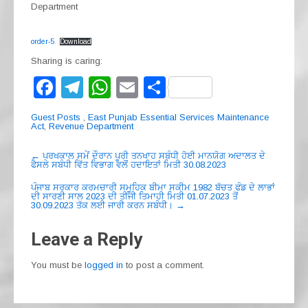
Department
order-5
Download
Sharing is caring:
F
T
W
E
S
a
el
h
m
h
Guest Posts
,
East Punjab Essential Services Maintenance
c
e
at
ail
ar
Act
,
Revenue Department
e
gr
s
e
Post
←
ਪਰਖਕਾਲ ਸਮੇਂ ਦੌਰਾਨ ਪੂਰੀ ਤਨਖਾਹ ਸਬੰਧੀ ਹੋਈ ਮਾਨਯੋਗ ਅਦਾਲਤ ਦੇ
ਫੈਸਲੇ ਸਬੰਧੀ ਵਿੱਤ ਵਿਭਾਗ ਵਲੋਂ ਹਦਾਇਤਾਂ ਮਿਤੀ 30.08.2023
navigation
b
a
A
ਪੰਜਾਬ ਸਰਕਾਰ ਕਰਮਚਾਰੀ ਸਮੂਹਿਕ ਬੀਮਾ ਸਕੀਮ 1982 ਬੱਚਤ ਫੰਡ ਦੇ ਲਾਭਾਂ
o
m
p
ਦੀ ਸਾਰਣੀ ਸਾਲ 2023 ਦੀ ਤੀਜੀ ਤਿਮਾਹੀ ਮਿਤੀ 01.07.2023 ਤੋਂ
30.09.2023 ਤੱਕ ਲਈ ਜਾਰੀ ਕਰਨ ਸਬੰਧੀ।
→
o
p
Leave a Reply
k
You must be
logged in
to post a comment.