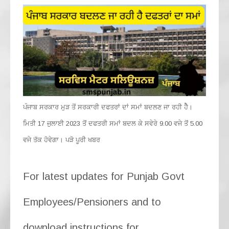
ਪੰਜਾਬ ਸਰਕਾਰ ਮੁੜ ਤੋਂ ਸਰਕਾਰੀ ਦਫਤਰਾਂ ਦਾਂ ਸਮਾਂ ਬਦਲਣ ਜਾ ਰਹੀ ਹੈੈ।
ਮਿਤੀ 17 ਜੁਲਾਈ 2023 ਤੋਂ ਦਫਤਰੀ ਸਮਾਂ ਬਦਲ ਕੇ ਸਵੇਰੇ 9.00 ਵਜੇ ਤੋਂ 5.00
ਵਜੇ ਤੱਕ ਹੋਵੇਗਾ। ਪੜੋ ਪੂਰੀ ਖਬਰ
For latest updates for Punjab Govt
Employees/Pensioners and to
download instructions for