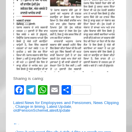
Sharing is caring:
F
T
W
E
S
a
el
h
m
h
Latest News for Emplopyees and Pensioners
,
News Clipping
c
e
at
ail
ar
,
Change in timing
,
Latest Update
,
oldPensionSchemeLatestUpdate
e
gr
s
e
Post
←
.
b
a
A
navigation