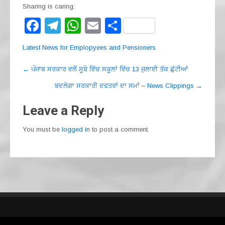
Sharing is caring:
F
T
W
E
S
a
el
h
m
h
Latest News for Emplopyees and Pensioners
c
e
at
ail
ar
Post
e
gr
s
e
←
ਪੰਜਾਬ ਸਰਕਾਰ ਵਲੋਂ ਸੂਬੇ ਵਿੱਚ ਸਕੂਲਾਂ ਵਿੱਚ 13 ਜੁਲਾਈ ਤੱਕ ਛੁੱਟੀਆਂ
navigation
b
a
A
ਬਦਲੇਗਾ ਸਰਕਾਰੀ ਦਫਤਰਾਂ ਦਾ ਸਮਾਂ – News Clippings
→
o
m
p
Leave a Reply
o
p
You must be
logged in
to post a comment.
k