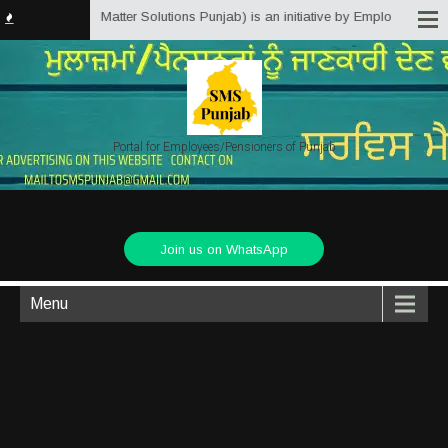
b.in (Service Matter Solutions Punjab) is an initiative by Employees/Pensio
Portal for Employees/Pensioners of Punjab
Join us on WhatsApp
Menu