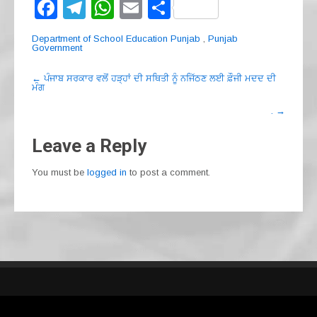
F
T
W
E
S
a
el
h
m
h
Department of School Education Punjab
,
Punjab
c
e
at
ail
ar
Government
e
gr
s
e
Post
←
ਪੰਜਾਬ ਸਰਕਾਰ ਵਲੋਂ ਹੜ੍ਹਾਂ ਦੀ ਸਥਿਤੀ ਨੂੰ ਨਜਿੱਠਣ ਲਈ ਫ਼ੌਜੀ ਮਦਦ ਦੀ
ਮੰਗ
navigation
b
a
A
.
→
o
m
p
o
p
Leave a Reply
k
You must be
logged in
to post a comment.