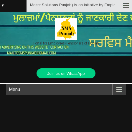
ab.in (Service Matter Solutions Punjab) is an initiative by Employees/Pensi
Portal for Employees/Pensioners of Punjab
Join us on WhatsApp
Menu