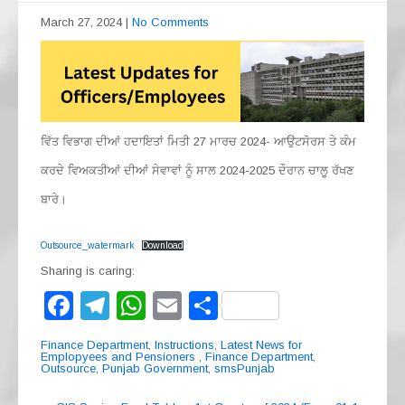
March 27, 2024
|
No Comments
ਵਿੱਤ ਵਿਭਾਗ ਦੀਆਂ ਹਦਾਇਤਾਂ ਮਿਤੀ 27 ਮਾਰਚ 2024- ਆਉਟਸੋਰਸ ਤੇ ਕੰਮ
ਕਰਦੇ ਵਿਅਕਤੀਆਂ ਦੀਆਂ ਸੇਵਾਵਾਂ ਨੂੰ ਸਾਲ 2024-2025 ਦੌਰਾਨ ਚਾਲੂ ਰੱਖਣ
ਬਾਰੇ।
Outsource_watermark
Download
Sharing is caring:
F
T
W
E
S
a
el
h
m
h
Finance Department
,
Instructions
,
Latest News for
c
e
at
ail
ar
Emplopyees and Pensioners
,
Finance Department
,
Outsource
,
Punjab Government
,
smsPunjab
e
gr
s
e
Post