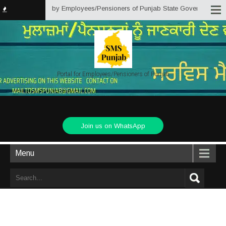
 is an initiative by Employees/Pensioners of Punjab State Government for th
Portal for Employees/Pensioners of Punjab
Join us on WhatsApp
Menu