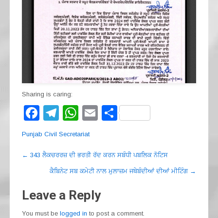
Sharing is caring:
F
T
W
E
S
a
el
h
m
h
Punjab Civil Secretariat
c
e
at
ail
ar
Post
e
gr
s
e
←
343 ਲੈਕਚਰਰਜ਼ ਦੀ ਭਰਤੀ ਰੱਦ ਕਰਨ ਸਬੰਧੀ ਪਬਲਿਕ ਨੋਟਿਸ
navigation
b
a
A
ਕੈਬਿਨੇਟ ਸਬ ਕਮੇਟੀ ਨਾਲ ਮੁਲਾਜ਼ਮ ਜਥੇਬੰਦੀਆਂ ਦੀਆਂ ਮੀਟਿੰਗ
→
o
m
p
Leave a Reply
o
p
You must be
logged in
to post a comment.