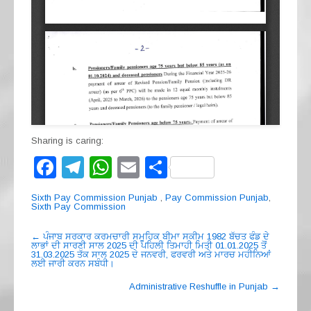
Sharing is caring:
F
T
W
E
S
a
el
h
m
h
Sixth Pay Commission Punjab
,
Pay Commission Punjab
,
c
e
at
ail
ar
Sixth Pay Commission
e
gr
s
e
Post
←
ਪੰਜਾਬ ਸਰਕਾਰ ਕਰਮਚਾਰੀ ਸਮੂਹਿਕ ਬੀਮਾ ਸਕੀਮ 1982 ਬੱਚਤ ਫੰਡ ਦੇ
ਲਾਭਾਂ ਦੀ ਸਾਰਣੀ ਸਾਲ 2025 ਦੀ ਪਹਿਲੀ ਤਿਮਾਹੀ ਮਿਤੀ 01.01.2025 ਤੋਂ
navigation
b
a
A
31.03.2025 ਤੱਕ ਸਾਲ 2025 ਦੇ ਜਨਵਰੀ, ਫਰਵਰੀ ਅਤੇ ਮਾਰਚ ਮਹੀਨਿਆਂ
ਲਈ ਜਾਰੀ ਕਰਨ ਸਬੰਧੀ।
o
m
p
Administrative Reshuffle in Punjab
→
o
p