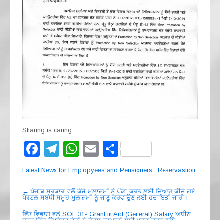
Sharing is caring:
F
T
W
E
S
a
el
h
m
h
Latest News for Emplopyees and Pensioners
,
Reservastion
c
e
at
ail
ar
Post
e
gr
s
e
←
ਪੰਜਾਬ ਸਰਕਾਰ ਵਲੋਂ ਕੱਚੇ ਮੁਲਾਜ਼ਮਾਂ ਨੂੰ ਪੱਕਾ ਕਰਨ ਲਈ ਤਿਆਰ ਕੀਤੇ ਗਏ
ਪੋਰਟਲ ਸਬੰਧੀ ਸਮੂਹ ਮੁਲਾਜ਼ਮਾਂ ਨੂੰ ਜਾਣੂ ਕਰਵਾਉਣ ਲਈ ਹਦਾਇਤਾਂ ਜਾਰੀ।
navigation
b
a
A
ਵਿੱਤ ਵਿਭਾਗ ਵਲੋਂ SOE 31- Grant in Aid (General) Salary ਅਧੀਨ