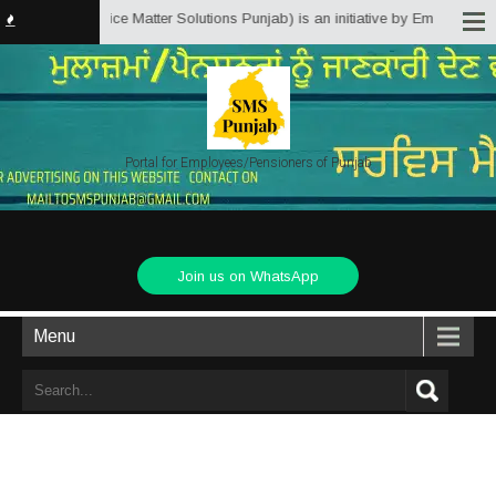
jab.in (Service Matter Solutions Punjab) is an initiative by Employees/Pens
Portal for Employees/Pensioners of Punjab
Join us on WhatsApp
Menu