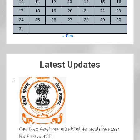
10
11
12
13
14
15
16
17
18
19
20
21
22
23
24
25
26
27
28
29
30
31
« Feb
Latest Updates
ਪੰਜਾਬ ਸਿਵਲ ਸੇਵਾਵਾਂ (ਆਮ ਅਤੇ ਸਾਂਝੀਆਂ ਸੇਵਾ ਸ਼ਰਤਾਂ) ਨਿਯਮ1994
ਵਿੱਚ ਸੇੋਧ ਕਰਨ ਸਬੰਧੀ।