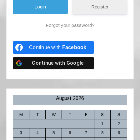
Register
Forgot your password?
Continue with
Facebook
Continue with
Google
August 2026
M
T
W
T
F
S
S
1
2
3
4
5
6
7
8
9