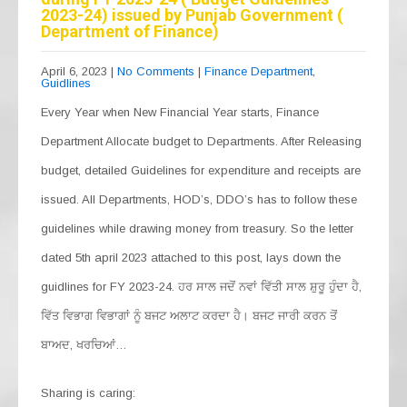
2023-24) issued by Punjab Government (
Department of Finance)
April 6, 2023
|
No Comments
|
Finance Department
,
Guidlines
Every Year when New Financial Year starts, Finance
Department Allocate budget to Departments. After Releasing
budget, detailed Guidelines for expenditure and receipts are
issued. All Departments, HOD’s, DDO’s has to follow these
guidelines while drawing money from treasury. So the letter
dated 5th april 2023 attached to this post, lays down the
guidlines for FY 2023-24. ਹਰ ਸਾਲ ਜਦੋਂ ਨਵਾਂ ਵਿੱਤੀ ਸਾਲ ਸ਼ੁਰੂ ਹੁੰਦਾ ਹੈ,
ਵਿੱਤ ਵਿਭਾਗ ਵਿਭਾਗਾਂ ਨੂੰ ਬਜਟ ਅਲਾਟ ਕਰਦਾ ਹੈ। ਬਜਟ ਜਾਰੀ ਕਰਨ ਤੋਂ
ਬਾਅਦ, ਖਰਚਿਆਂ…
Sharing is caring: