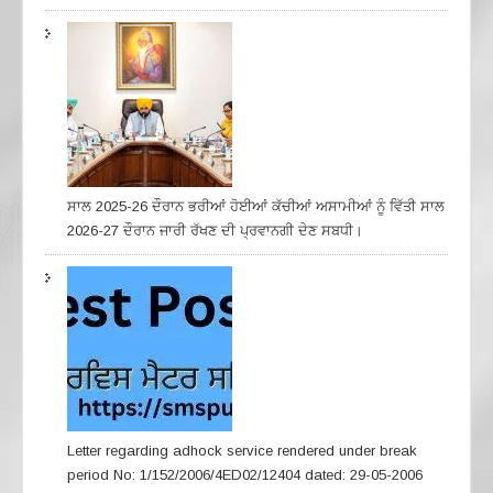
ਸਾਲ 2025-26 ਦੌਰਾਨ ਭਰੀਆਂ ਹੋਈਆਂ ਕੱਚੀਆਂ ਅਸਾਮੀਆਂ ਨੂੰ ਵਿੱਤੀ ਸਾਲ
2026-27 ਦੌਰਾਨ ਜਾਰੀ ਰੱਖਣ ਦੀ ਪ੍ਰਵਾਨਗੀ ਦੇਣ ਸਬਧੀ।
Letter regarding adhock service rendered under break
period No: 1/152/2006/4ED02/12404 dated: 29-05-2006