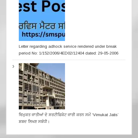
Letter regarding adhock service rendered under break
period No: 1/152/2006/4ED02/12404 dated: 29-05-2006
ਵਿਮੁਕਤ ਜਾਤੀਆਂ ਦੇ ਸਰਟੀਫਿਕੇਟ ਜਾਰੀ ਕਰਨ ਸਮੇਂ ‘Vimukat Jatis’
ਸ਼ਬਦ ਲਿਖਣ ਸਬੰਧੀ।