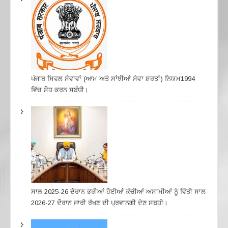
ਪੰਜਾਬ ਸਿਵਲ ਸੇਵਾਵਾਂ (ਆਮ ਅਤੇ ਸਾਂਝੀਆਂ ਸੇਵਾ ਸ਼ਰਤਾਂ) ਨਿਯਮ1994
ਵਿੱਚ ਸੇੋਧ ਕਰਨ ਸਬੰਧੀ।
ਸਾਲ 2025-26 ਦੌਰਾਨ ਭਰੀਆਂ ਹੋਈਆਂ ਕੱਚੀਆਂ ਅਸਾਮੀਆਂ ਨੂੰ ਵਿੱਤੀ ਸਾਲ
2026-27 ਦੌਰਾਨ ਜਾਰੀ ਰੱਖਣ ਦੀ ਪ੍ਰਵਾਨਗੀ ਦੇਣ ਸਬਧੀ।