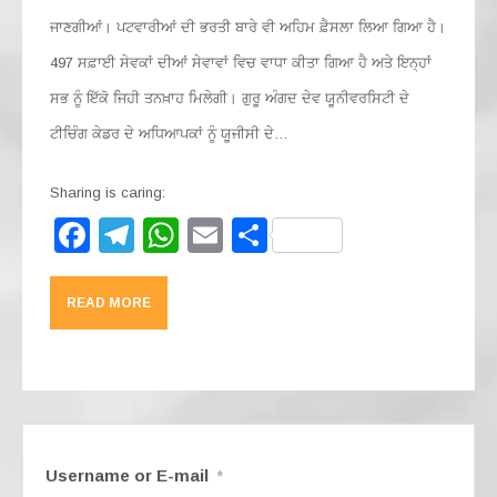
ਜਾਣਗੀਆਂ। ਪਟਵਾਰੀਆਂ ਦੀ ਭਰਤੀ ਬਾਰੇ ਵੀ ਅਹਿਮ ਫ਼ੈਸਲਾ ਲਿਆ ਗਿਆ ਹੈ।
497 ਸਫ਼ਾਈ ਸੇਵਕਾਂ ਦੀਆਂ ਸੇਵਾਵਾਂ ਵਿਚ ਵਾਧਾ ਕੀਤਾ ਗਿਆ ਹੈ ਅਤੇ ਇਨ੍ਹਾਂ
ਸਭ ਨੂੰ ਇੱਕੋ ਜਿਹੀ ਤਨਖ਼ਾਹ ਮਿਲੇਗੀ। ਗੁਰੂ ਅੰਗਦ ਦੇਵ ਯੂਨੀਵਰਸਿਟੀ ਦੇ
ਟੀਚਿੰਗ ਕੇਡਰ ਦੇ ਅਧਿਆਪਕਾਂ ਨੂੰ ਯੂਜੀਸੀ ਦੇ…
Sharing is caring:
F
T
W
E
S
a
el
h
m
h
c
e
at
ail
ar
READ MORE
e
gr
s
e
b
a
A
o
m
p
o
p
k
Username or E-mail
*