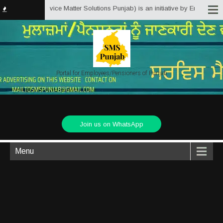
njab.in (Service Matter Solutions Punjab) is an initiative by Employees/Pen
Portal for Employees/Pensioners of Punjab
Join us on WhatsApp
Menu