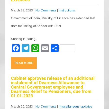
March 28, 2023
|
No Comments
|
Instructions
Government of india, Ministry of Finance has extended last
date for linking of Adhaar with PAN
Sharing is caring:
F
T
W
E
S
a
el
h
m
h
c
e
at
ail
ar
READ MORE
e
gr
s
e
b
a
A
Cabinet approves release of an additional
instalment of Dearness Allowance to
o
m
p
Central Government employees and
Dearness Relief to Pensioners, due from
o
p
01.01.2023
k
March 25, 2023
|
No Comments
|
miscellaneous updates