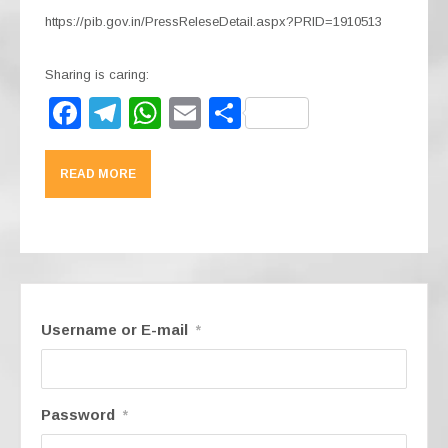
https://pib.gov.in/PressReleseDetail.aspx?PRID=1910513
Sharing is caring:
F
T
W
E
S
a
el
h
m
h
c
e
at
ail
ar
READ MORE
e
gr
s
e
b
a
A
o
m
p
o
p
k
Username or E-mail
*
Password
*