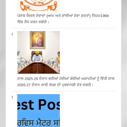
ਪੰਜਾਬ ਸਿਵਲ ਸੇਵਾਵਾਂ (ਆਮ ਅਤੇ ਸਾਂਝੀਆਂ ਸੇਵਾ ਸ਼ਰਤਾਂ) ਨਿਯਮ1994
ਵਿੱਚ ਸੇੋਧ ਕਰਨ ਸਬੰਧੀ।
ਸਾਲ 2025-26 ਦੌਰਾਨ ਭਰੀਆਂ ਹੋਈਆਂ ਕੱਚੀਆਂ ਅਸਾਮੀਆਂ ਨੂੰ ਵਿੱਤੀ ਸਾਲ
2026-27 ਦੌਰਾਨ ਜਾਰੀ ਰੱਖਣ ਦੀ ਪ੍ਰਵਾਨਗੀ ਦੇਣ ਸਬਧੀ।