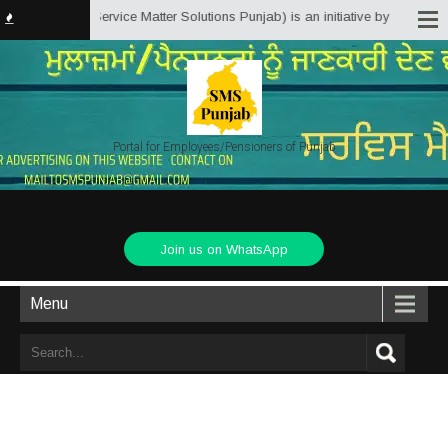
sPunjab.in (Service Matter Solutions Punjab) is an initiative by Employees/
Portal for Employees/Pensioners of Punjab
Join us on WhatsApp
Menu