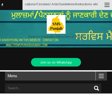
t Notifications/Circulars/ Acts/Guidelines/Instructions which are directly/
Portal for Employees/Pensioners of Punjab
Join us on WhatsApp
Menu