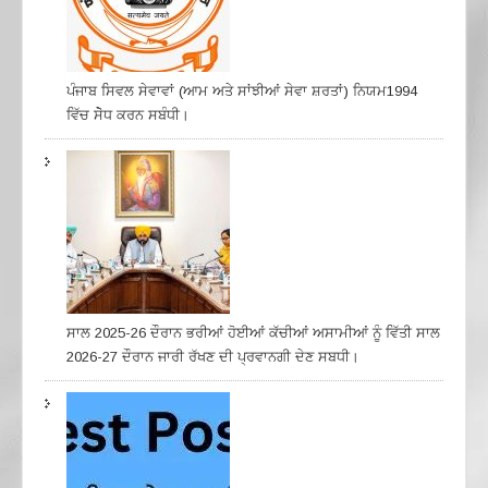
ਪੰਜਾਬ ਸਿਵਲ ਸੇਵਾਵਾਂ (ਆਮ ਅਤੇ ਸਾਂਝੀਆਂ ਸੇਵਾ ਸ਼ਰਤਾਂ) ਨਿਯਮ1994
ਵਿੱਚ ਸੇੋਧ ਕਰਨ ਸਬੰਧੀ।
ਸਾਲ 2025-26 ਦੌਰਾਨ ਭਰੀਆਂ ਹੋਈਆਂ ਕੱਚੀਆਂ ਅਸਾਮੀਆਂ ਨੂੰ ਵਿੱਤੀ ਸਾਲ
2026-27 ਦੌਰਾਨ ਜਾਰੀ ਰੱਖਣ ਦੀ ਪ੍ਰਵਾਨਗੀ ਦੇਣ ਸਬਧੀ।