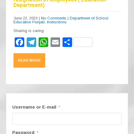
Department)
June 22, 2023
|
No Comments
|
Department of School
Education Punjab
,
Instructions
Sharing is caring:
F
T
W
E
S
a
el
h
m
h
c
e
at
ail
ar
READ MORE
e
gr
s
e
b
a
A
o
m
p
o
p
k
Username or E-mail
*
Password
*