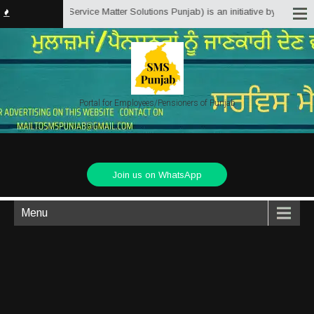
sPunjab.in (Service Matter Solutions Punjab) is an initiative by Employees/
Portal for Employees/Pensioners of Punjab
Join us on WhatsApp
Menu