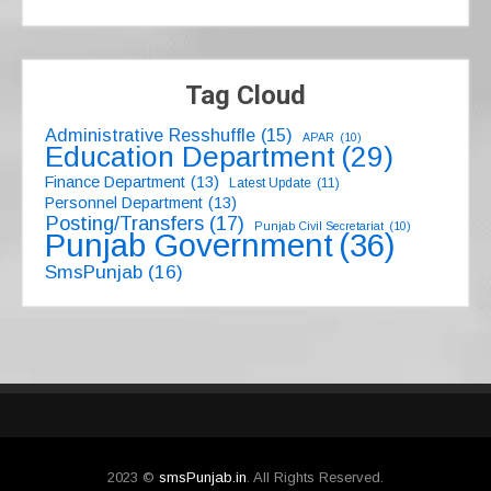
Tag Cloud
Administrative Resshuffle
(15)
APAR
(10)
Education Department
(29)
Finance Department
(13)
Latest Update
(11)
Personnel Department
(13)
Posting/Transfers
(17)
Punjab Civil Secretariat
(10)
Punjab Government
(36)
SmsPunjab
(16)
2023 ©
smsPunjab.in
. All Rights Reserved.