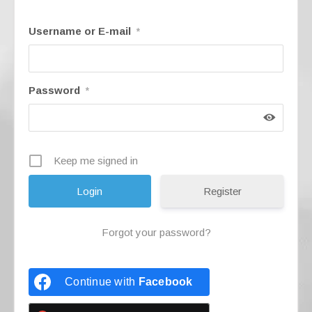
o
p
k
Username or E-mail
*
Password
*
Keep me signed in
Register
Forgot your password?
Continue with
Facebook