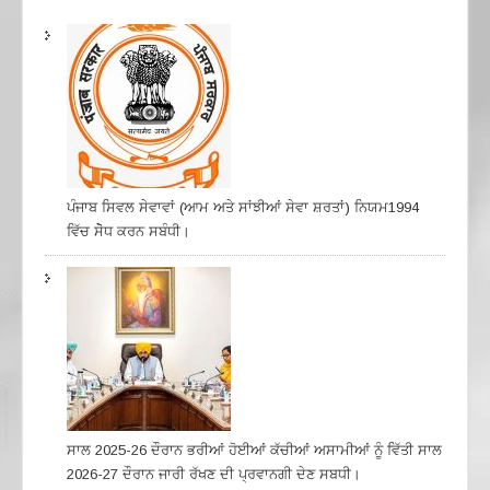
ਪੰਜਾਬ ਸਿਵਲ ਸੇਵਾਵਾਂ (ਆਮ ਅਤੇ ਸਾਂਝੀਆਂ ਸੇਵਾ ਸ਼ਰਤਾਂ) ਨਿਯਮ1994
ਵਿੱਚ ਸੇੋਧ ਕਰਨ ਸਬੰਧੀ।
ਸਾਲ 2025-26 ਦੌਰਾਨ ਭਰੀਆਂ ਹੋਈਆਂ ਕੱਚੀਆਂ ਅਸਾਮੀਆਂ ਨੂੰ ਵਿੱਤੀ ਸਾਲ
2026-27 ਦੌਰਾਨ ਜਾਰੀ ਰੱਖਣ ਦੀ ਪ੍ਰਵਾਨਗੀ ਦੇਣ ਸਬਧੀ।