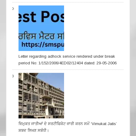
Letter regarding adhock service rendered under break
period No: 1/152/2006/4ED02/12404 dated: 29-05-2006
ਵਿਮੁਕਤ ਜਾਤੀਆਂ ਦੇ ਸਰਟੀਫਿਕੇਟ ਜਾਰੀ ਕਰਨ ਸਮੇਂ ‘Vimukat Jatis’
ਸ਼ਬਦ ਲਿਖਣ ਸਬੰਧੀ।