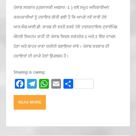
ਪੰਜਾਬ ਸਰਕਾਰ (ਪ੍ਰਸਾਸਕੀ ਅਫਸਰ -1 ) ਵਲੋਂ ਸਮੂਹ ਅਧਿਕਾਰੀਆਂ/
ਕਰਮਚਾਰੀਆਂ ਨੂੰ ਹਦਾਇਤ ਕੀਤੀ ਗਈ ਹੈ ਕਿ ਆਪਣੇ ਨਵੇਂ ਜਾਰੀ ਹੋਏ
ਆਰ.ਐਫ.ਆਈ.ਡੀ. ਕਾਰਡ ਦੀ ਵਰਤੋਂ ਕਰਦੇ ਹੋਏ ਟਰਨਸਟਾਇਲ ਟ੍ਰਾਈਪੌਡ
ਐਂਟਰੀ ਸਿਸਟਮ ਰਾਹੀਂ ਹੀ ਪੰਜਾਬ ਸਿਵਲ ਸਕੱਤਰੇਤ-1 ਅਤੇ 2 ਵਿੱਚ ਦਾਖਲ
ਹੋਣਾ ਅਤੇ ਬਾਹਰ ਜਾਣਾ ਯਕੀਨੀ ਬਣਾਇਆ ਜਾਵੇ। ਪੰਜਾਬ ਸਰਕਾਰ ਦੀ
ਹਦਾਇਤਾਂ ਦੀ ਕਾਪੀ ਹੇਠਾਂ ਉਪਲਬਧ ਹੈ।
Sharing is caring:
F
T
W
E
S
a
el
h
m
h
c
e
at
ail
ar
READ MORE
e
gr
s
e
b
a
A
o
m
p