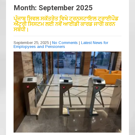
Month:
September 2025
ਪੰਜਾਬ ਸਿਵਲ ਸਕੱਤਰੇਤ ਵਿਖੇ ਟਰਨਸਟਾਇਲ ਟ੍ਰਾਈਪੌਡ
ਐਂਟਰੀ ਸਿਸਟਮ ਲਈ ਨਵੇਂ ਆਈਡੀ ਕਾਰਡ ਜਾਰੀ ਕਰਨ
ਸਬੰਧੀ।
September 25, 2025
|
No Comments
|
Latest News for
Emplopyees and Pensioners