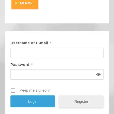
c
e
at
ail
ar
READ MORE
e
gr
s
e
b
a
A
o
m
p
o
p
k
Username or E-mail
*
Password
*
Keep me signed in
Register