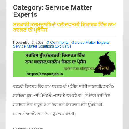
Category: Service Matter
Experts
ਸਰਕਾਰੀ ਕਰਮਚਾਰੀਆਂ ਵਲੋਂ ਦਫਤਰੀ ਰਿਕਾਰਡ ਵਿੱਚ ਨਾਮ
ਬਦਲਣ ਦੀ ਪ੍ਰੋਸੈਸ
November 1, 2023
|
3 Comments
|
Service Matter Experts
,
Service Matter Solutions Exclusive
ਦਫਤਰੀ ਰਿਕਾਰਡ ਵਿੱਚ ਨਾਮ ਬਦਲਣ ਦੀ ਪ੍ਰੋਸੈਸ ਸਬੰਧੀ ਜਾਣਕਾਰੀ/ਫਾਰਮੈਟ/
ਸਹਾਇਤਾ ਹੁਣ ਅਸੀਂ ਪੇਮੈਂਟ ਦੇ ਅਧਾਰ ਤੇ ਕਰ ਰਹੇ ਹਾਂ। ਸੋ ਜੇਕਰ ਤੁਸੀਂ ਇਹ
ਸਹਾਇਤਾ ਲੈਣਾ ਚਾਹੁੰਦੇ ਹੋ ਤਾਂ ਇਸ ਲਈ ਨਿਰਧਾਰਤ ਫੀਸ ਉਪਰੰਤ ਹੀ
ਜਾਣਕਾਰੀ/ਫਾਰਮੈਟ/ਸਹਾਇਤਾ ਉਪਲਬਧ ਹੋਵੇਗੀ।