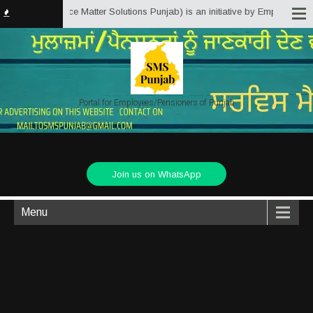
jab.in (Service Matter Solutions Punjab) is an initiative by Employees/Pens
Portal for Employees/Pensioners of Punjab
Join us on WhatsApp
Menu