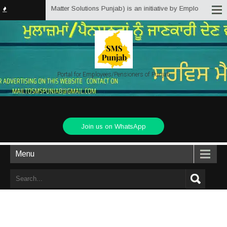
b.in (Service Matter Solutions Punjab) is an initiative by Employees/Pensio
Portal for Employees/Pensioners of Punjab
Join us on WhatsApp
Menu