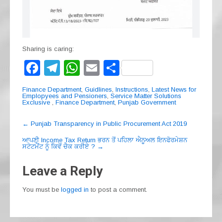
Sharing is caring:
F
T
W
E
S
a
el
h
m
h
Finance Department
,
Guidlines
,
Instructions
,
Latest News for
c
e
at
ail
ar
Emplopyees and Pensioners
,
Service Matter Solutions
Exclusive
,
Finance Department
,
Punjab Government
e
gr
s
e
Post
←
Punjab Transparency in Public Procurement Act 2019
b
a
A
navigation
ਆਪਣੀ Income Tax Return ਭਰਨ ਤੋਂ ਪਹਿਲਾ ਐਨੂਅਲ ਇਨਫੋਰਮੇਸ਼ਨ
o
m
p
ਸਟੇਟਮੈਂਟ ਨੂੰ ਕਿਵੇਂ ਚੈਕ ਕਰੀਏ ?
→
o
p
Leave a Reply
k
You must be
logged in
to post a comment.