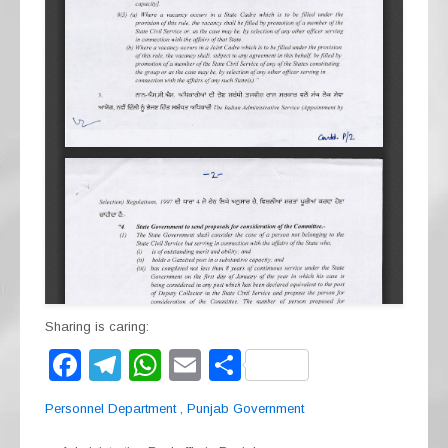
Sharing is caring:
F
T
W
E
S
a
el
h
m
h
Personnel Department
,
Punjab Government
c
e
at
ail
ar
Post