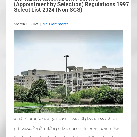
(Appointment by Selection) Regulations 1997
Select List 2024 (Non SCS)
March 5, 2025
|
No Comments
ਭਾਰਤੀ ਪ੍ਰਸ਼ਾਸਨਿਕ ਸੇਵਾ (ਚੋਣ ਦੁਆਰਾ ਨਿਯੁਕਤੀ) ਨਿਯਮ 1997 ਦੀ ਚੋਣ
ਸੂਚੀ 2024 (ਗੈਰ ਐਸਸੀਐਸ) ਦੇ ਨਿਯਮ 4 ਦੇ ਤਹਿਤ ਭਾਰਤੀ ਪ੍ਰਸ਼ਾਸਨਿਕ