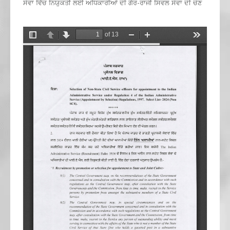
ਸੇਵਾ ਵਿੱਚ ਨਿਯੁਕਤੀ ਲਈ ਅਧਿਕਾਰੀਆਂ ਦੀ ਗੈਰ-ਰਾਜੀ ਸਿਵਲ ਸੇਵਾ ਦੀ ਚੋਣ