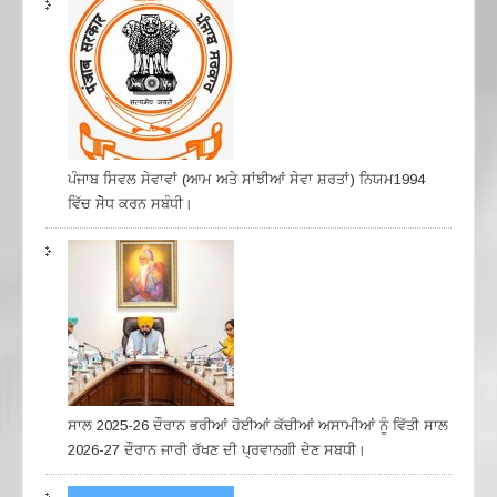
ਪੰਜਾਬ ਸਿਵਲ ਸੇਵਾਵਾਂ (ਆਮ ਅਤੇ ਸਾਂਝੀਆਂ ਸੇਵਾ ਸ਼ਰਤਾਂ) ਨਿਯਮ1994
ਵਿੱਚ ਸੇੋਧ ਕਰਨ ਸਬੰਧੀ।
ਸਾਲ 2025-26 ਦੌਰਾਨ ਭਰੀਆਂ ਹੋਈਆਂ ਕੱਚੀਆਂ ਅਸਾਮੀਆਂ ਨੂੰ ਵਿੱਤੀ ਸਾਲ
2026-27 ਦੌਰਾਨ ਜਾਰੀ ਰੱਖਣ ਦੀ ਪ੍ਰਵਾਨਗੀ ਦੇਣ ਸਬਧੀ।