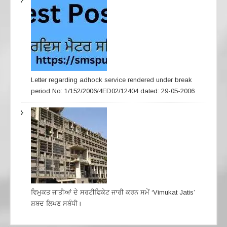
Letter regarding adhock service rendered under break
period No: 1/152/2006/4ED02/12404 dated: 29-05-2006
ਵਿਮੁਕਤ ਜਾਤੀਆਂ ਦੇ ਸਰਟੀਫਿਕੇਟ ਜਾਰੀ ਕਰਨ ਸਮੇਂ ‘Vimukat Jatis’
ਸ਼ਬਦ ਲਿਖਣ ਸਬੰਧੀ।