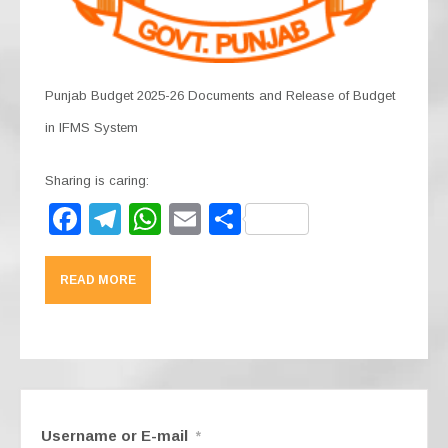
Punjab Budget 2025-26 Documents and Release of Budget
in IFMS System
Sharing is caring:
F
T
W
E
S
a
el
h
m
h
c
e
at
ail
ar
READ MORE
e
gr
s
e
b
a
A
o
m
p
o
p
k
Username or E-mail
*