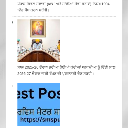
ਪੰਜਾਬ ਸਿਵਲ ਸੇਵਾਵਾਂ (ਆਮ ਅਤੇ ਸਾਂਝੀਆਂ ਸੇਵਾ ਸ਼ਰਤਾਂ) ਨਿਯਮ1994
ਵਿੱਚ ਸੇੋਧ ਕਰਨ ਸਬੰਧੀ।
ਸਾਲ 2025-26 ਦੌਰਾਨ ਭਰੀਆਂ ਹੋਈਆਂ ਕੱਚੀਆਂ ਅਸਾਮੀਆਂ ਨੂੰ ਵਿੱਤੀ ਸਾਲ
2026-27 ਦੌਰਾਨ ਜਾਰੀ ਰੱਖਣ ਦੀ ਪ੍ਰਵਾਨਗੀ ਦੇਣ ਸਬਧੀ।