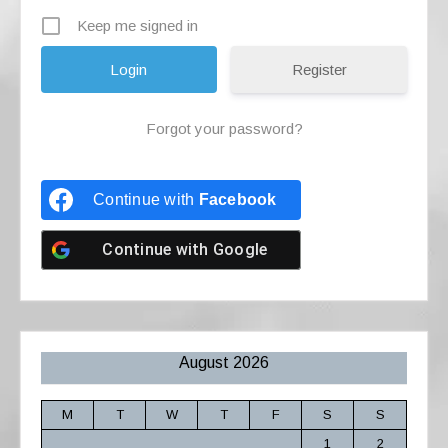
Keep me signed in
Register
Forgot your password?
Continue with
Facebook
Continue with
Google
August 2026
M
T
W
T
F
S
S
1
2