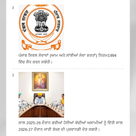
ਪੰਜਾਬ ਸਿਵਲ ਸੇਵਾਵਾਂ (ਆਮ ਅਤੇ ਸਾਂਝੀਆਂ ਸੇਵਾ ਸ਼ਰਤਾਂ) ਨਿਯਮ1994
ਵਿੱਚ ਸੇੋਧ ਕਰਨ ਸਬੰਧੀ।
ਸਾਲ 2025-26 ਦੌਰਾਨ ਭਰੀਆਂ ਹੋਈਆਂ ਕੱਚੀਆਂ ਅਸਾਮੀਆਂ ਨੂੰ ਵਿੱਤੀ ਸਾਲ
2026-27 ਦੌਰਾਨ ਜਾਰੀ ਰੱਖਣ ਦੀ ਪ੍ਰਵਾਨਗੀ ਦੇਣ ਸਬਧੀ।