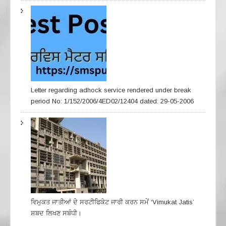
Letter regarding adhock service rendered under break
period No: 1/152/2006/4ED02/12404 dated: 29-05-2006
ਵਿਮੁਕਤ ਜਾਤੀਆਂ ਦੇ ਸਰਟੀਫਿਕੇਟ ਜਾਰੀ ਕਰਨ ਸਮੇਂ ‘Vimukat Jatis’
ਸ਼ਬਦ ਲਿਖਣ ਸਬੰਧੀ।