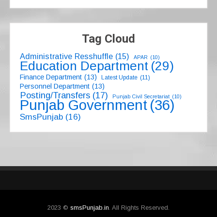
Tag Cloud
Administrative Resshuffle
(15)
APAR
(10)
Education Department
(29)
Finance Department
(13)
Latest Update
(11)
Personnel Department
(13)
Posting/Transfers
(17)
Punjab Civil Secretariat
(10)
Punjab Government
(36)
SmsPunjab
(16)
2023 ©
smsPunjab.in
. All Rights Reserved.