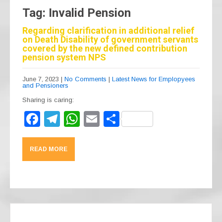
Tag: Invalid Pension
Regarding clarification in additional relief
on Death Disability of government servants
covered by the new defined contribution
pension system NPS
June 7, 2023
|
No Comments
|
Latest News for Emplopyees
and Pensioners
Sharing is caring:
F
T
W
E
S
a
el
h
m
h
c
e
at
ail
ar
READ MORE
e
gr
s
e
b
a
A
o
m
p
o
p