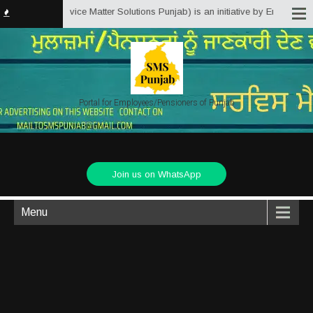
unjab.in (Service Matter Solutions Punjab) is an initiative by Employees/Pe
Portal for Employees/Pensioners of Punjab
Join us on WhatsApp
Menu